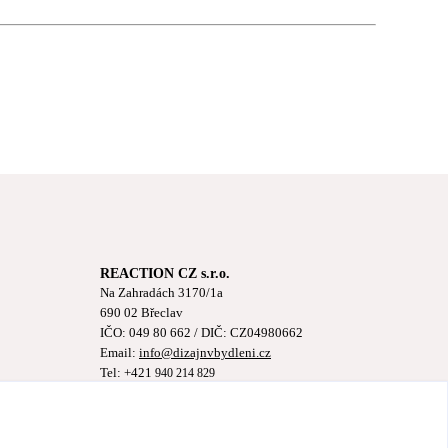
REACTION CZ s.r.o.
Na Zahradách 3170/1a
690 02 Břeclav
IČO:
049 80 662
/ DIČ: CZ04980662
Email:
info@dizajnvbydleni.cz
Tel: +421
940 214 829
Pon-Pát: 9:00 - 15:00h