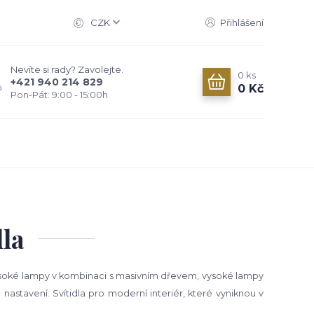
CZK
Přihlášení
Nevíte si rady? Zavolejte.
0
ks
+421 940 214 829
0 Kč
Pon-Pát: 9:00 - 15:00h
dla
Vysoké lampy v kombinaci s masivním dřevem, vysoké lampy
nastavení. Svítidla pro moderní interiér, které vyniknou v