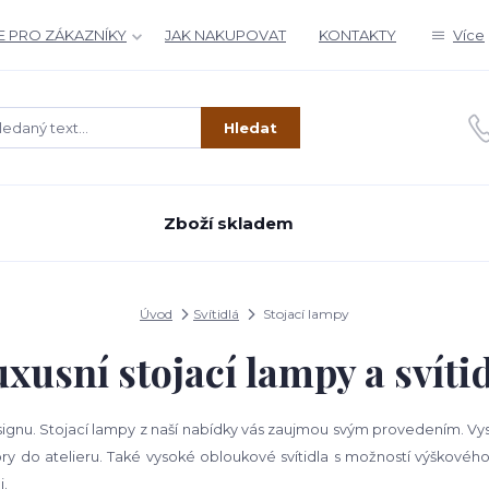
 PRO ZÁKAZNÍKY
JAK NAKUPOVAT
KONTAKTY
Více
Hledat
Zboží skladem
Úvod
Svítidlá
Stojací lampy
xusní stojací lampy a svíti
designu. Stojací lampy z naší nabídky vás zaujmou svým provedením. 
y do atelieru. Také vysoké obloukové svítidla s možností výškového 
i.