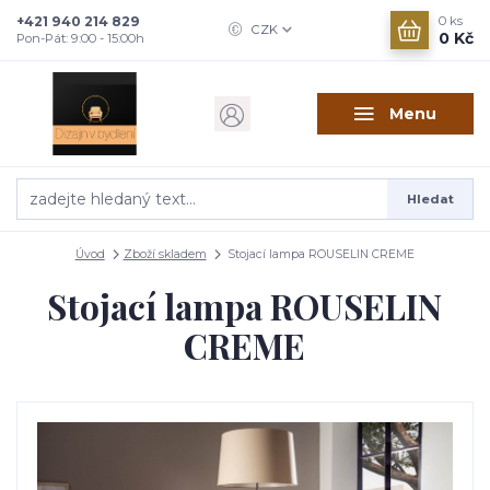
+421 940 214 829
0
ks
CZK
0 Kč
Pon-Pát: 9:00 - 15:00h
Menu
Hledat
Úvod
Zboží skladem
Stojací lampa ROUSELIN CREME
Stojací lampa ROUSELIN
CREME