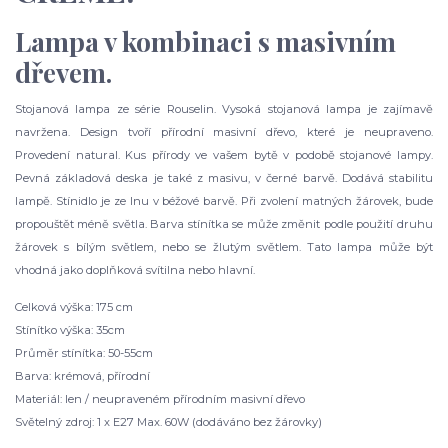
Lampa v kombinaci s masivním
dřevem.
Stojanová lampa ze série Rouselin. Vysoká stojanová lampa je zajímavě
navržena. Design tvoří přírodní masivní dřevo, které je neupraveno.
Provedení natural. Kus přírody ve vašem bytě v podobě stojanové lampy.
Pevná základová deska je také z masivu, v černé barvě. Dodává stabilitu
lampě. Stínidlo je ze lnu v béžové barvě. Při zvolení matných žárovek, bude
propouštět méně světla. Barva stínítka se může změnit podle použití druhu
žárovek s bílým světlem, nebo se žlutým světlem. Tato lampa může být
vhodná jako doplňková svítilna nebo hlavní.
Celková výška: 175 cm
Stínítko výška: 35cm
Průměr stínítka: 50-55cm
Barva: krémová, přírodní
Materiál: len / neupraveném přírodním masivní dřevo
Světelný zdroj: 1 x E27 Max. 60W (dodáváno bez žárovky)