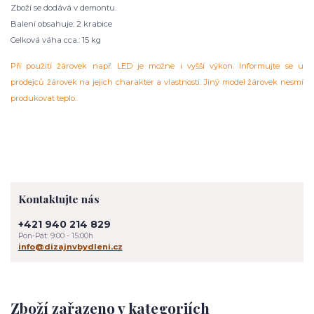
Zboží se dodává v demontu.
Balení obsahuje: 2 krabice
Celková váha cca.: 15 kg
Při použití žárovek např. LED je možne i vyšší výkon. Informujte se u
prodejců žárovek na jejich charakter a vlastnosti. Jiný model žárovek nesmí
produkovat teplo.
Kontaktujte nás
+421 940 214 829
Pon-Pát: 9:00 - 15:00h
info@dizajnvbydleni.cz
Zboží zařazeno v kategoriích