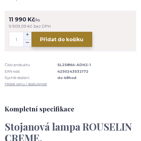
11 990 Kč
/
ks
9 909,09 Kč
bez DPH
Přidat do košíku
Číslo produktu:
SL258NA-ADH2-1
EAN kód:
4250243532172
Rychlé dodání:
do 48hod
Hlídat cenu / dostupnost
Kompletní specifikace
Stojanová lampa ROUSELIN
CREME.