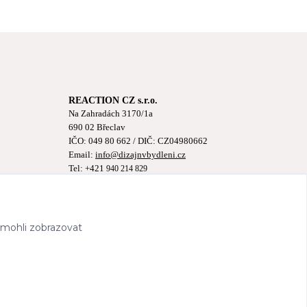
REACTION CZ s.r.o.
Na Zahradách 3170/1a
690 02 Břeclav
IČO:
049 80 662
/ DIČ: CZ04980662
Email:
info@dizajnvbydleni.cz
Tel: +421
940 214 829
Pon-Pát: 9:00 - 15:00h
 mohli zobrazovat