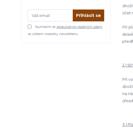
zboží
účet 
Přihlásit se
Souhlasím se
zpracováním osobních údajů
Při p
za účelem rozesílky newsletteru.
skla
předf
2.) 5
Při v
zboží
na ná
úhrad
3.) P