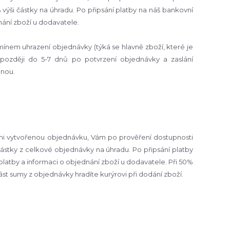
ýši částky na úhradu. Po připsání platby na náš bankovní
dnání zboží u dodavatele.
ínem uhrazení objednávky (týká se hlavně zboží, které je
jpozději do 5-7 dnů po potvrzení objednávky a zaslání
enou.
i vytvořenou objednávku, Vám po prověření dostupnosti
ástky z celkové objednávky na úhradu. Po připsání platby
 platby a informaci o objednání zboží u dodavatele. Při 50%
st sumy z objednávky hradíte kurýrovi při dodání zboží.