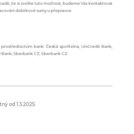
adě, že si zvolíte tuto možnost, budeme Vás kontaktovat
racování dobírkové sumy u přepravce.
rostřednictvím bank: Česká spořitelna, UniCredit Bank,
y Bank, Sberbank CZ, Sberbank CZ.
ný od 1.3
.2025