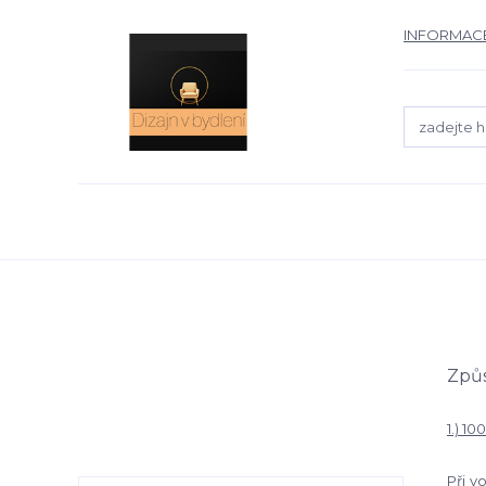
INFORMACE
Způs
1.) 1
Při v