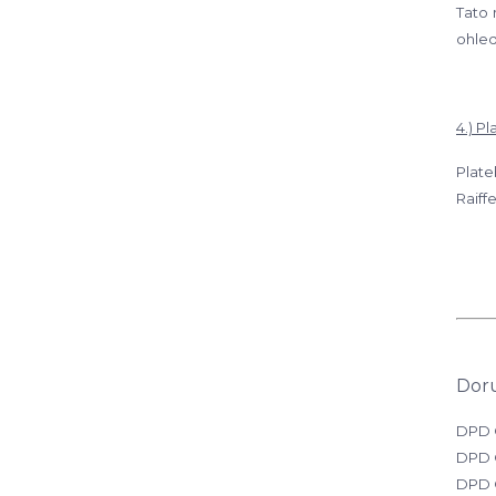
Tato 
ohled
4.) P
Plate
Raiff
Doru
DPD O
DPD O
DPD O