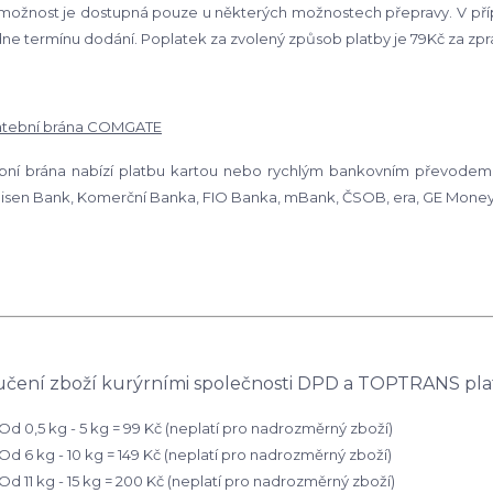
možnost je dostupná pouze u některých možnostech přepravy. V příp
ne termínu dodání.
Poplatek
za zvolený způsob platby je 79Kč za zp
latební brána COMGATE
bní brána nabízí platbu kartou nebo rychlým bankovním převodem p
eisen Bank, Komerční Banka, FIO Banka, mBank, ČSOB, era, GE Mone
čení zboží kurýrními společnosti DPD a TOPTRANS plat
d 0,5 kg - 5 kg = 99 Kč
(neplatí pro nadrozměrný zboží)
d 6 kg - 10 kg = 149 Kč (neplatí pro nadrozměrný zboží)
d 11 kg - 15 kg = 200 Kč (neplatí pro nadrozměrný zboží)