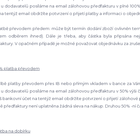
 u dodavatelů posíláme na email zálohovou předfakturu v plné 100% v
na tentýž email obdržíte potvrzení o přijetí platby a informaci o obje
latbě převodem předem: může být termín dodání zboží ovlivněn term
dem odběrem ihned). Dále je třeba, aby částka byla připsána ne
aktury. V opačném případě je možné považovat objednávku za zruš
0% platba převodem
olbě platby převodem přes IB nebo přímým vkladem v bance za Vám
 u dodavatelů posíláme na email zálohovou předfakturu v 50% výši č
š bankovní účet na tentýž email obdržíte potvrzení o přijetí zálohové
ě předfaktury není uplatněna žádná sleva na nákup.
Druhou 50% -ní čá
latba na dobírku