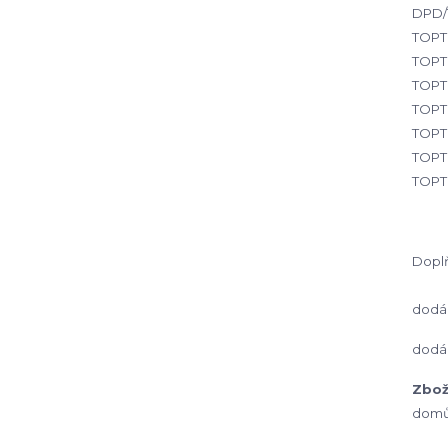
DPD/T
TOPTR
TOPTR
TOPTR
TOPTR
TOPTR
TOPTR
TOPTR
Dopl
dodán
dodán
Zbož
domů