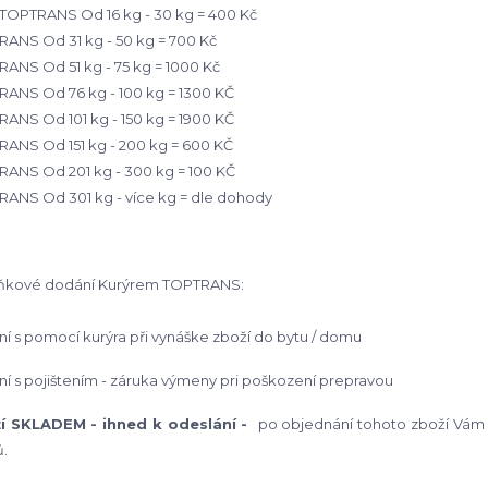
OPTRANS Od 16 kg - 30 kg = 400 Kč
ANS Od 31 kg - 50 kg = 700 Kč
ANS Od 51 kg - 75 kg = 1000 Kč
ANS Od 76 kg - 100 kg = 1300 KČ
ANS Od 101 kg - 150 kg = 1900 KČ
ANS Od 151 kg - 200 kg = 600 KČ
ANS Od 201 kg - 300 kg = 100 KČ
ANS Od 301 kg - více kg = dle dohody
ňkové dodání Kurýrem TOPTRANS:
í s pomocí kurýra při vynáške zboží do bytu / domu
í s pojištením - záruka výmeny pri poškození prepravou
í SKLADEM - ihned k odeslání -
po objednání tohoto zboží Vá
.