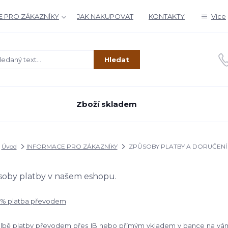
 PRO ZÁKAZNÍKY
JAK NAKUPOVAT
KONTAKTY
Více
Hledat
Zboží skladem
Úvod
INFORMACE PRO ZÁKAZNÍKY
ZPŮSOBY PLATBY A DORUČENÍ
oby platby v našem eshopu.
00% platba převodem
olbě platby převodem přes IB nebo přímým vkladem v bance na vám