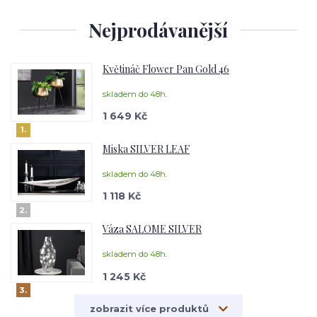
Nejprodávanější
Květináč Flower Pan Gold 46
skladem do 48h.
1 649 Kč
1.
Miska SILVER LEAF
skladem do 48h.
1 118 Kč
2.
Váza SALOME SILVER
skladem do 48h.
1 245 Kč
3.
zobrazit více produktů