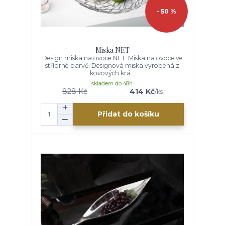
- 50 %
Miska NET
Design miska na ovoce NET. Miska na ovoce ve
stříbrné barvě. Designová miska vyrobená z
kovových krá...
skladem do 48h.
828 Kč
414 Kč
/
ks
Přidat do košíku