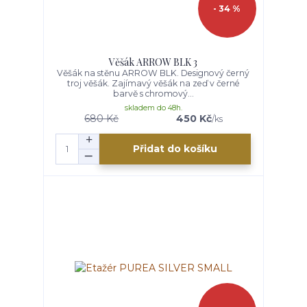
- 34 %
Věšák ARROW BLK 3
Věšák na stěnu ARROW BLK. Designový černý
troj věšák. Zajímavý věšák na zeď v černé
barvě s chromový...
skladem do 48h.
680 Kč
450 Kč
/
ks
Přidat do košíku