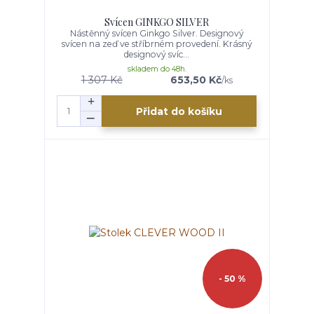
Svícen GINKGO SILVER
Nástěnný svícen Ginkgo Silver. Designový
svícen na zeď ve stříbrném provedení. Krásný
designový svíc...
skladem do 48h.
1 307 Kč
653,50 Kč
/
ks
Přidat do košíku
- 50 %