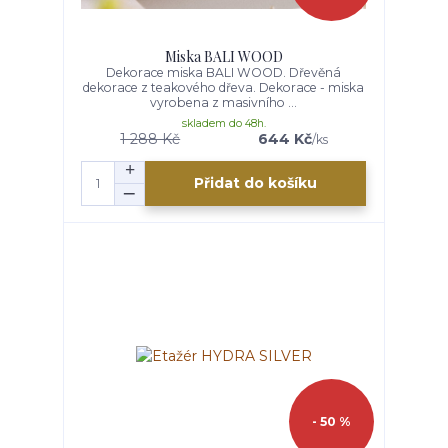
Miska BALI WOOD
Dekorace miska BALI WOOD. Dřevěná
dekorace z teakového dřeva. Dekorace - miska
vyrobena z masivního ...
skladem do 48h.
1 288 Kč
644 Kč
/
ks
Přidat do košíku
- 50 %