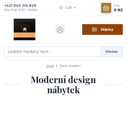
+421 940 214 829
0
ks
CZK
0 Kč
Pon-Pát: 9:00 - 15:00h
Menu
Hledat
Úvod
Zboží skladem
Moderní design
nábytek