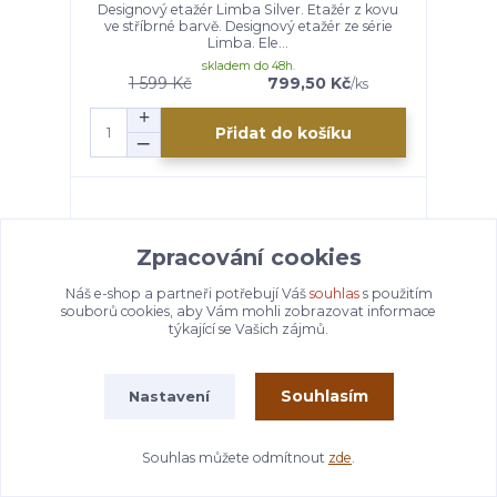
Designový etažér Limba Silver. Etažér z kovu
ve stříbrné barvě. Designový etažér ze série
Limba. Ele...
skladem do 48h.
1 599 Kč
799,50 Kč
/
ks
Přidat do košíku
Zpracování cookies
Náš e-shop a partneři potřebují Váš
souhlas
s použitím
souborů cookies, aby Vám mohli zobrazovat informace
týkající se Vašich zájmů.
Souhlasím
Nastavení
- 50 %
Souhlas můžete odmítnout
zde
.
Svícen FOCUS