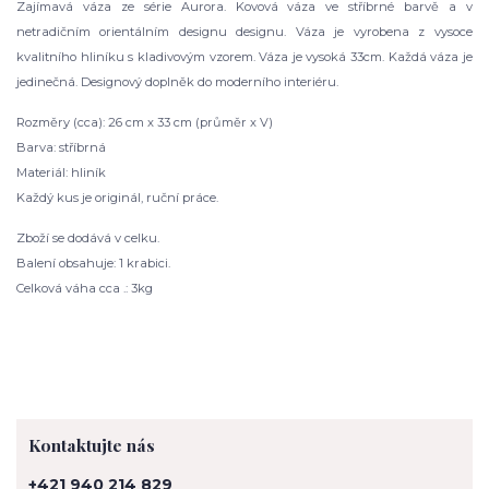
Zajímavá váza ze série Aurora. Kovová váza ve stříbrné barvě a v
netradičním orientálním designu designu. Váza je vyrobena z vysoce
kvalitního hliníku s kladivovým vzorem. Váza je vysoká 33cm. Každá váza je
jedinečná. Designový doplněk do moderního interiéru.
Rozměry (cca): 26 cm x 33 cm (průměr x V)
Barva: stříbrná
Materiál: hliník
Každý kus je originál, ruční práce.
Zboží se dodává v celku.
Balení obsahuje: 1 krabici.
Celková váha cca .: 3kg
Kontaktujte nás
+421 940 214 829