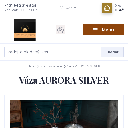
+421 940 214 829
0
ks
CZK
0 Kč
Pon-Pát: 9:00 - 15:00h
Menu
Hledat
Úvod
Zboží skladem
Váza AURORA SILVER
Váza AURORA SILVER