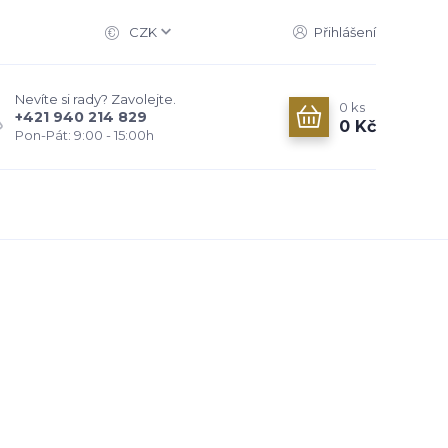
CZK
Přihlášení
Nevíte si rady? Zavolejte.
0
ks
+421 940 214 829
0 Kč
Pon-Pát: 9:00 - 15:00h