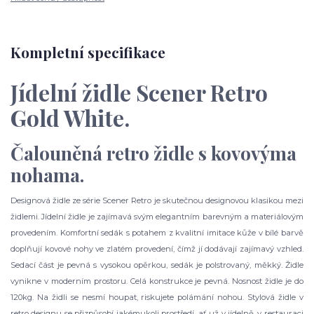
Kompletní specifikace
Jídelní židle Scener Retro
Gold White.
Čalouněná retro židle s kovovýma
nohama.
Designová židle ze série Scener Retro je skutečnou designovou klasikou mezi
židlemi. Jídelní židle je zajímavá svým elegantním barevným a materiálovým
provedením. Komfortní sedák s potahem z kvalitní imitace kůže v bílé barvě
doplňují kovové nohy ve zlatém provedení, čímž jí dodávají zajímavý vzhled.
Sedací část je pevná s vysokou opěrkou, sedák je polstrovaný, měkký. Židle
vynikne v moderním prostoru. Celá konstrukce je pevná. Nosnost židle je do
120kg. Na židli se nesmí houpat, riskujete polámání nohou. Stylová židle v
retro designu se přizpůsobí jakémukoli prostředí, ať už v jídelně, v restauraci