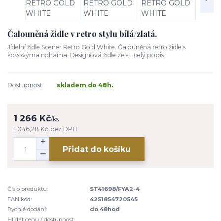
Čalouněná židle v retro stylu bílá/zlatá.
Jídelní židle Scener Retro Gold White. Čalouněná retro židle s
kovovýma nohama. Designová židle ze s...
celý popis
Dostupnost
skladem do 48h.
1 266 Kč
/
ks
1 046,28 Kč
bez DPH
Přidat do košíku
Číslo produktu:
ST41698/FYA2-4
EAN kód:
4251854720545
Rychlé dodání:
do 48hod
Hlídat cenu / dostupnost