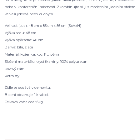
nebo v konferenční místnosti. Zkombinujte si ji s moderním jídelním stolem
ve vaší jídelně nebo kuchyni.
Velikost (cca): 48 cm x 85 cm x 56 cm (ŠxVxH)
Výška sedu: 48 cm
Výška opěradla: 40 cm
Barva: bílá, zlatá
Materiál: koženka, kov, PU pěna
Složení materiálu krycí tkaniny: 100% polyuretan
kovový rám
Retro styl
Židle se dodává v demontu.
Balení obsahuje: 1 krabici.
Celková váha cca.: 6kg