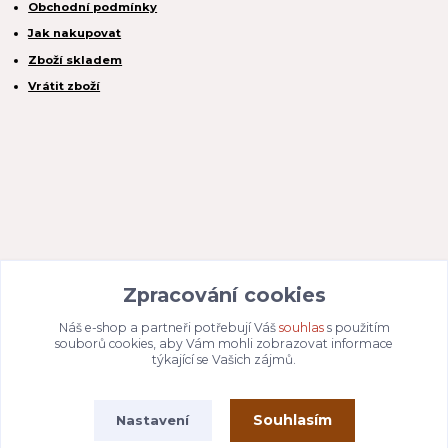
Obchodní podmínky
Jak nakupovat
Zboží skladem
Vrátit zboží
REACTION CZ s.r.o.
Zpracování cookies
Na Zahradách 3170/1a
690 02 Břeclav
IČO:
049 80 662
/ DIČ: CZ04980662
Náš e-shop a partneři potřebují Váš
souhlas
s použitím
Email:
info@dizajnvbydleni.cz
souborů cookies, aby Vám mohli zobrazovat informace
940 214 829
Tel: +421
týkající se Vašich zájmů.
Pon-Pát: 9:00 - 15:00h
Souhlasím
Nastavení