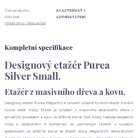
Číslo produktu:
AC42759/43/1-1
EAN kód:
4251854727681
Hlídat cenu / dostupnost
Kompletní specifikace
Designový etažér Purea
Silver Small.
Etažér z masivního dřeva a kovu.
Designový etažér Purea. Elegantní a zároveň úžasně funkční etažér má dvě
různě velké misky. Etažér je vyroben z masivního akáciového dřeva v
přírodním provedení a kovu ve stříbrné barvě. Dvě misky nabízejí bezpečné
místo k občerstvení. V kombinaci se zakřiveným rámem a kulatým
podstavcem ve stříbrné barvě se etažér stává elegantním dekorativním