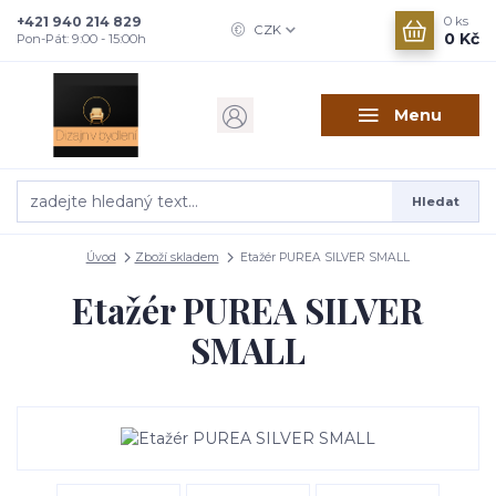
+421 940 214 829
0
ks
CZK
0 Kč
Pon-Pát: 9:00 - 15:00h
Menu
Hledat
Úvod
Zboží skladem
Etažér PUREA SILVER SMALL
Etažér PUREA SILVER
SMALL