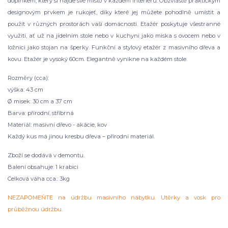
doplňkem, který si najde své místo v každém interiéru. Obzvláště praktickým
designovým prvkem je rukojeť, díky které jej můžete pohodlně umístit a
použít v různých prostorách vaší domácnosti. Etažér poskytuje všestranné
využití, ať už na jídelním stole nebo v kuchyni jako miska s ovocem nebo v
ložnici jako stojan na šperky. Funkční a stylový etažér z masivního dřeva a
kovu. Etažér je vysoký 60cm. Elegantně vynikne na každém stole.
Rozměry (cca):
výška: 43 cm
Ø misek: 30 cm a 37 cm
Barva: přírodní, stříbrná
Materiál: masivní dřevo - akácie, kov
Každý kus má jinou kresbu dřeva – přírodní materiál.
Zboží se dodává v demontu.
Balení obsahuje: 1 krabici
Celková váha cca.: 3kg
NEZAPOMEŇTE na údržbu masivního nábytku. Utěrky a vosk pro
průběžnou údržbu.