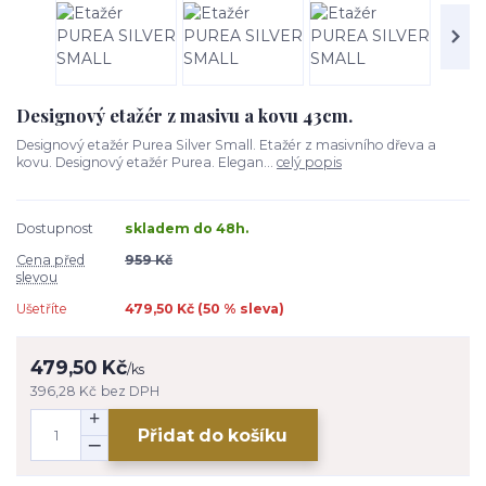
Designový etažér z masivu a kovu 43cm.
Designový etažér Purea Silver Small. Etažér z masivního dřeva a
kovu. Designový etažér Purea. Elegan...
celý popis
Dostupnost
skladem do 48h.
Cena před
959 Kč
slevou
Ušetříte
479,50 Kč (
50
% sleva)
479,50 Kč
/
ks
396,28 Kč
bez DPH
Přidat do košíku