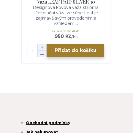
Váza LEAF PAID SILVER 30
Designová kovová váza stříbrná.
Dekorační váza ze série Leaf je
zajímavá svým provedením a
vzhledem....
skladem do 48h.
950 Kč
/
ks
Přidat do košíku
Obchodní podmínky
Jak nakupovat