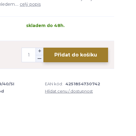
ledem....
celý popis
skladem do 48h.
Přidat do košíku
/40/SI
EAN kód:
4251854730742
od
Hlídat cenu / dostupnost