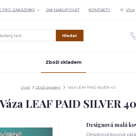
 PRO ZÁKAZNÍKY
JAK NAKUPOVAT
KONTAKTY
Více
Hledat
Zboží skladem
Úvod
Zboží skladem
Váza LEAF PAID SILVER 40
Váza LEAF PAID SILVER 4
Designová malá kov
Designová kovová váza s