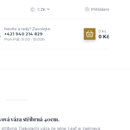
CZK
Přihlášení
Nevíte si rady? Zavolejte.
0
ks
+421 940 214 829
0 Kč
Pon-Pát: 9:00 - 15:00h
0
ová váza stříbrná 40cm.
tříbrná. Dekorační váza ze série Leaf je zajímavá