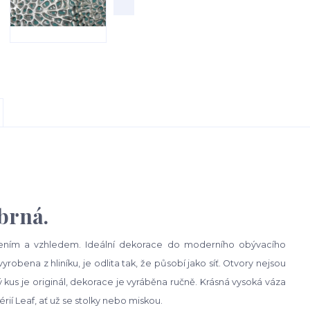
brná.
dením a vzhledem. Ideální dekorace do moderního obývacího
obena z hliníku, je odlita tak, že působí jako síť. Otvory nejsou
ý kus je originál, dekorace je vyráběna ručně. Krásná vysoká váza
rií Leaf, ať už se stolky nebo miskou.