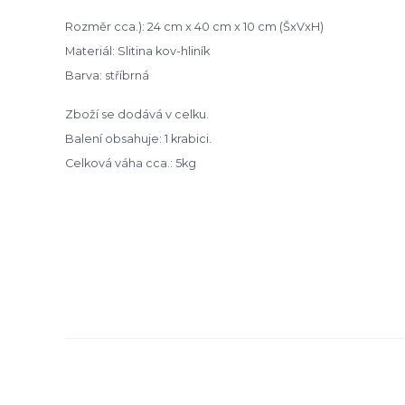
Rozměr cca.): 24 cm x 40 cm x 10 cm (ŠxVxH)
Materiál: Slitina kov-hliník
Barva: stříbrná
Zboží se dodává v celku.
Balení obsahuje: 1 krabici.
Celková váha cca.: 5kg