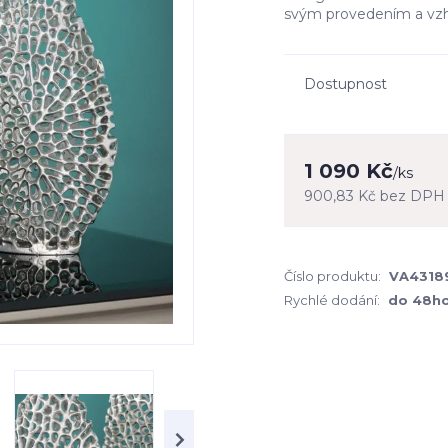
svým provedením a vzh
Dostupnost
1 090 Kč
/
ks
900,83 Kč
bez DPH
Číslo produktu:
VA43189
Rychlé dodání:
do 48h