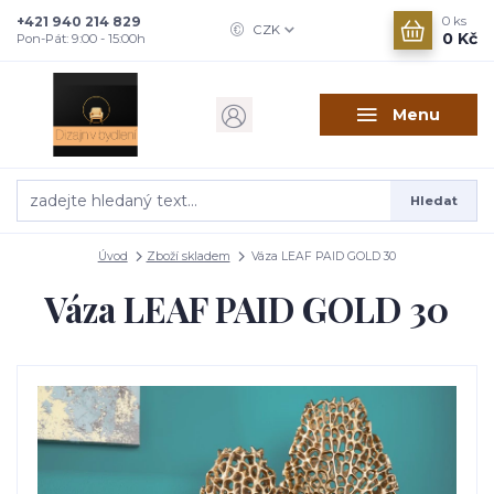
+421 940 214 829
0
ks
CZK
0 Kč
Pon-Pát: 9:00 - 15:00h
Menu
Hledat
Úvod
Zboží skladem
Váza LEAF PAID GOLD 30
Váza LEAF PAID GOLD 30