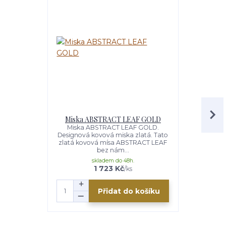
Miska ABSTRACT LEAF GOLD
Váza 
Miska ABSTRACT LEAF GOLD.
Váza ABSTR
Designová kovová miska zlatá. Tato
kovová váza
zlatá kovová mísa ABSTRACT LEAF
ze série Ab
bez nám...
skladem do 48h.
s
1 723 Kč
/
ks
Přidat do košíku