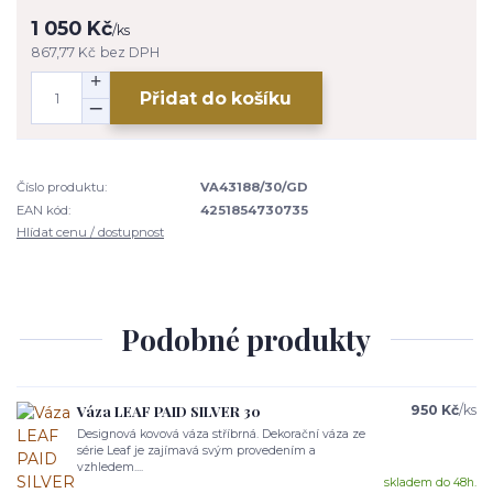
1 050 Kč
/
ks
867,77 Kč
bez DPH
Přidat do košíku
Číslo produktu:
VA43188/30/GD
EAN kód:
4251854730735
Hlídat cenu / dostupnost
Podobné produkty
Váza LEAF PAID SILVER 30
950 Kč
/
ks
Designová kovová váza stříbrná. Dekorační váza ze
série Leaf je zajímavá svým provedením a
vzhledem....
skladem do 48h.