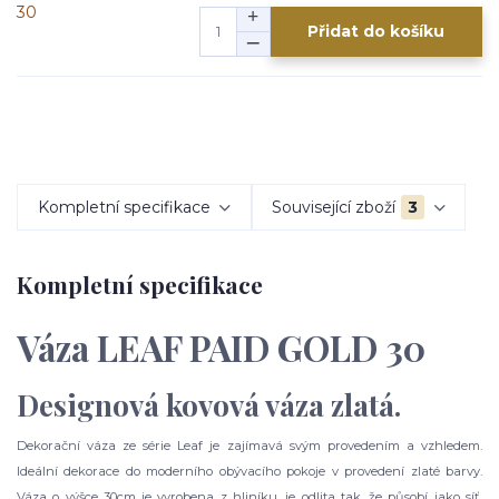
Přidat do košíku
Kompletní specifikace
Související zboží
3
Kompletní specifikace
Váza LEAF PAID GOLD 30
Designová kovová váza zlatá.
Dekorační váza ze série Leaf je zajímavá svým provedením a vzhledem.
Ideální dekorace do moderního obývacího pokoje v provedení zlaté barvy.
Váza o výšce 30cm je vyrobena z hliníku, je odlita tak, že působí jako síť.