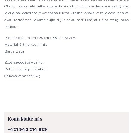
Otvory nejsou příliš velké, abyste do ní mohli vložit vaše dekorace. Každý kus
je originál, dekorace je vyráběna ručně. Krásná vysoká váza je dostupná ve
dvou rozměrech. Zkombinujte si ji s celou sérií Leaf, ať už se stolky nebo
miskou.
Rozměr cca.): 19 cm x 30 cm x 8,5 cm (ŠxVxH)
Materiál: Slitina kov-hliník
Barva: zlatá
Zboží se dodává v celku.
Balení obsahuje: 1 krabici.
Celková váha cca.: 5kg
Kontaktujte nás
+421 940 214 829