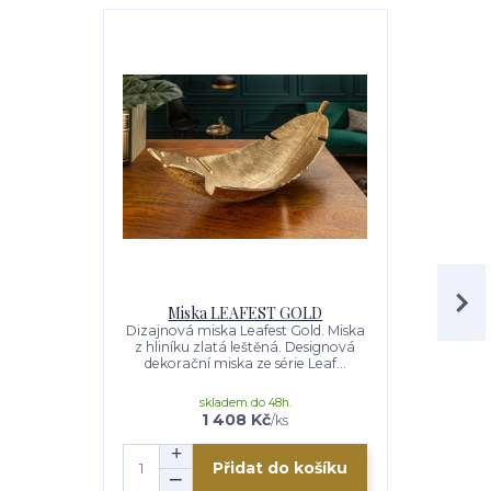
Miska LEAFEST GOLD
Váza 
Dizajnová miska Leafest Gold. Miska
Váza ABSTR
z hliníku zlatá leštěná. Designová
kovová váza
dekorační miska ze série Leaf...
ze série Ab
skladem do 48h.
s
1 408 Kč
/
ks
Přidat do košíku