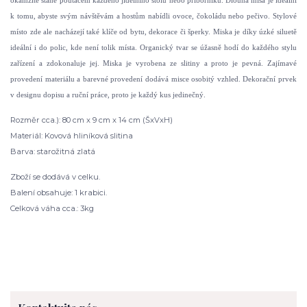
okamžitě stane poutačem každého jídelního stolu nebo příborníku. Dlouhá mísa je ideální
k tomu, abyste svým návštěvám a hostům nabídli ovoce, čokoládu nebo pečivo. Stylové
místo zde ale nacházejí také klíče od bytu, dekorace či šperky. Miska je díky úzké siluetě
ideální i do polic, kde není tolik místa. Organický tvar se úžasně hodí do každého stylu
zařízení a zdokonaluje jej. Miska je vyrobena ze slitiny a proto je pevná. Zajímavé
provedení materiálu a barevné provedení dodává misce osobitý vzhled. Dekorační prvek
v designu dopisu a ruční práce, proto je každý kus jedinečný.
Rozměr cca.): 80 cm x 9 cm x 14 cm (ŠxVxH)
Materiál: Kovová hliníková slitina
Barva: starožitná zlatá
Zboží se dodává v celku.
Balení obsahuje: 1 krabici.
Celková váha cca.: 3kg