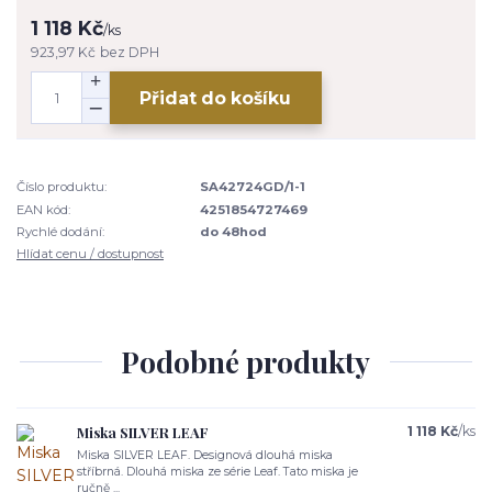
1 118 Kč
/
ks
923,97 Kč
bez DPH
Přidat do košíku
Číslo produktu:
SA42724GD/1-1
EAN kód:
4251854727469
Rychlé dodání:
do 48hod
Hlídat cenu / dostupnost
Podobné produkty
Miska SILVER LEAF
1 118 Kč
/
ks
Miska SILVER LEAF. Designová dlouhá miska
stříbrná. Dlouhá miska ze série Leaf. Tato miska je
ručně ...