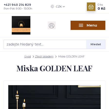
+421 940 214 829
0
ks
CZK
0 Kč
Pon-Pát: 9:00 - 15:00h
Menu
Hledat
Úvod
Zboží skladem
Miska GOLDEN LEAF
Miska GOLDEN LEAF