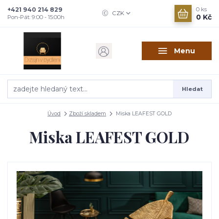
+421 940 214 829
0
ks
CZK
0 Kč
Pon-Pát: 9:00 - 15:00h
Menu
Hledat
Úvod
Zboží skladem
Miska LEAFEST GOLD
Miska LEAFEST GOLD