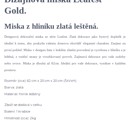
Gold.
Miska z hliníku zlatá leštěná.
Designová dekorační miska ze série Leafest. Zlatá dekorace jako bytový doplněk je
ideální k tomu, aby poskytla vašemu domovu obzvlášť elegantní charakter. Zaujme na
první pohled. Miska v designu listu v lesklém zlatém provedení je vyrobena z hliníku a je
leštěná, z vnitřní strany je vroubkovaný povrch. Zajímavá dekorace pro vaše ozdoby
nebo ovoce. Miska je dlouhá až 62cm. Ideální pro vaše dekorace, vynikne v každém
prostoru.
Rozměr (cca): 62 cm x 20 cm x 20 cm (ŠxVxH)
Barva: zlatá
Materiál: hliník leštěný
Zboží se dodává v celku.
Balení: 1 krabice
Hmotnost (cca): 2kg