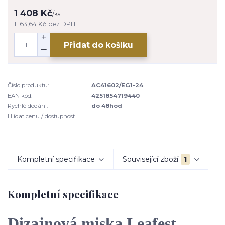
1 408 Kč
/
ks
1 163,64 Kč
bez DPH
Přidat do košíku
Číslo produktu:
AC41602/EG1-24
EAN kód:
4251854719440
Rychlé dodání:
do 48hod
Hlídat cenu / dostupnost
Kompletní specifikace
Související zboží
1
Kompletní specifikace
Dizajnová miska Leafest