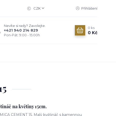
CZK
Přihlášení
Nevíte si rady? Zavolejte.
0
ks
+421 940 214 829
0 Kč
Pon-Pát: 9:00 - 15:00h
15
ináč na květiny 15cm.
AMICA CEMENT 15. Malý květináč s kamennou