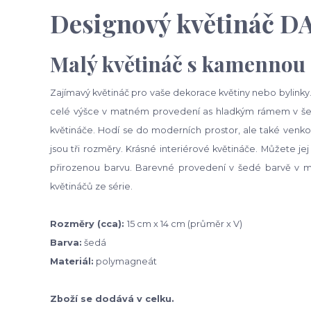
Designový květináč 
Malý květináč s kamennou 
Zajímavý květináč pro vaše dekorace květiny nebo bylinky. 
celé výšce v matném provedení as hladkým rámem v šedé
květináče. Hodí se do moderních prostor, ale také venkov
jsou tři rozměry. Krásné interiérové ​​květináče. Můžete je
přirozenou barvu. Barevné provedení v šedé barvě v m
květináčů ze série.
Rozměry (cca):
15 cm x 14 cm (průměr x V)
Barva:
šedá
Materiál:
polymagneát
Zboží se dodává v celku.