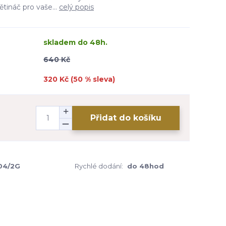
ětináč pro vaše...
celý popis
skladem do 48h.
640 Kč
320 Kč (
50
% sleva)
Přidat do košíku
04/2G
Rychlé dodání:
do 48hod