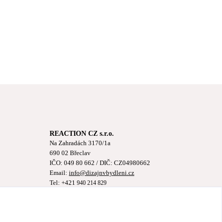
REACTION CZ s.r.o.
Na Zahradách 3170/1a
690 02 Břeclav
IČO:
049 80 662
/ DIČ: CZ04980662
Email:
info@dizajnvbydleni.cz
Tel: +421
940 214 829
Pon-Pát: 9:00 - 15:00h