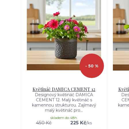
- 50 %
Květináč DAMICA CEMENT 12
Květ
Designový květináč DAMICA
Des
CEMENT 12. Malý květináč s
CEM
kamennou strukturou. Zajímavý
kame
malý květináč pro...
skladem do 48h.
450 Kč
225 Kč
/
ks