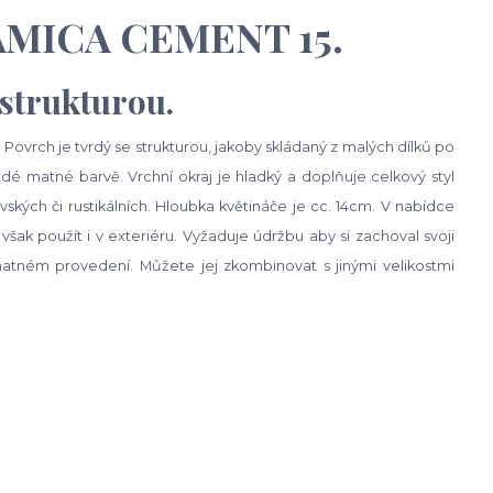
DAMICA CEMENT 15.
strukturou.
Povrch je tvrdý se strukturou, jakoby skládaný z malých dílků po
 matné barvě. Vrchní okraj je hladký a doplňuje celkový styl
ských či rustikálních. Hloubka květináče je cc. 14cm. V nabídce
j však použít i v exteriéru. Vyžaduje údržbu aby si zachoval svoji
atném provedení. Můžete jej zkombinovat s jinými velikostmi