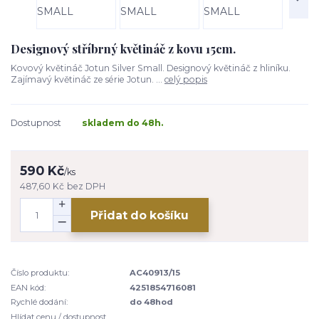
Designový stříbrný květináč z kovu 15cm.
Kovový květináč Jotun Silver Small. Designový květináč z hliníku.
Zajímavý květináč ze série Jotun. ...
celý popis
Dostupnost
skladem do 48h.
590 Kč
/
ks
487,60 Kč
bez DPH
Přidat do košíku
Číslo produktu:
AC40913/15
EAN kód:
4251854716081
Rychlé dodání:
do 48hod
Hlídat cenu / dostupnost