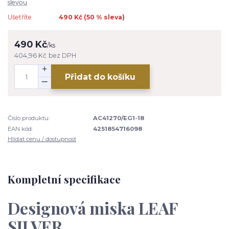
slevou
Ušetříte
490 Kč (
50
% sleva)
490 Kč
/
ks
404,96 Kč
bez DPH
Přidat do košíku
Číslo produktu:
AC41270/EG1-18
EAN kód:
4251854716098
Hlídat cenu / dostupnost
Kompletní specifikace
Designová miska LEAF
SILVER.