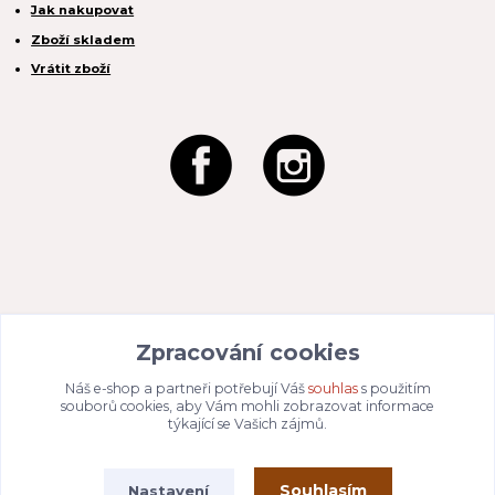
Jak nakupovat
Zboží skladem
Vrátit zboží
REACTION CZ s.r.o.
Na Zahradách 3170/1a
Zpracování cookies
690 02 Břeclav
IČO:
049 80 662
/ DIČ: CZ04980662
Náš e-shop a partneři potřebují Váš
souhlas
s použitím
Email:
info@dizajnvbydleni.cz
souborů cookies, aby Vám mohli zobrazovat informace
940 214 829
Tel: +421
týkající se Vašich zájmů.
Pon-Pát: 9:00 - 15:00h
Souhlasím
Nastavení