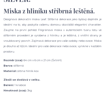
Miska z hliníku stříbrná leštěná.
Designová dekorační miska Leaf. Stříbrná dekorace jako bytový doplněk je
ideální na to, aby poskytla vašemu domovu obzvláště elegantní charakter.
Zaujme na první pohled. Filigránová miska v autentickém tvaru listu ve
stříbrném provedení je vyrobena z hliníku a je leštěná, z vnitřní strany je
vroubkovaný povrch. Zajímavá dekorace pro vaše ozdoby nebo ovoce. Miska
je dlouhá až 62cm. Ideální pro vaše dekorace nebo ovoce, vynikne v každém
prostoru.
Rozměr (cca):
64 cm x 6 cm x 21 cm (ŠxVxH)
Barva:
stříbrná
Materiál:
slitina hliník-kov
Zboží se dodává v celku.
Balení:
1 krabice
Hmotnost (cca):
3kg