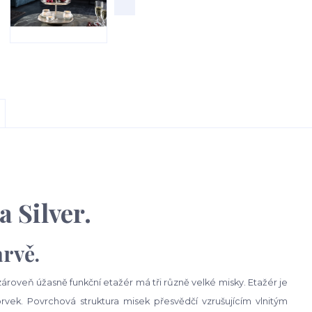
 Silver.
arvě.
ároveň úžasně funkční etažér má tři různě velké misky. Etažér je
vek. Povrchová struktura misek přesvědčí vzrušujícím vlnitým