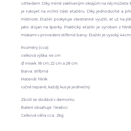
vzhledem. Díky mírně zakřiveným okrajům na něj můžete b
je rukojeť na vrchní části etažéru. Díky jednoduché a př
místnosti. Etažér poskytuje všestranné využití, ať už na 
jako stojan na šperky. Praktický etažér je vyroben z hlin
miskami v provedení stříbrné barvy. Etažér je vysoký 44cm
Rozměry (cca):
celková výška: 44 cm
Ø misek: 18 cm, 22 cm a 28 cm
Barva: stříbrná
Materiál: hliník
ručně tepané, každý kus je jedinečný
Zboží se dodává v demontu.
Balení obsahuje: 1 krabici
Celková váha cca.: 2kg