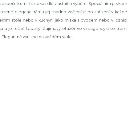
ezpečně umístit cokoli dle vlastního výběru. Speciálním prvkem
irozené eleganci rámu jej snadno začleníte do zařízení v každé
jídelním stole nebo v kuchyni jako miska s ovocem nebo v ložnici
íku a je ručně tepaný. Zajímavý etažér ve vintage stylu se třemi
. Elegantně vynikne na každém stole.