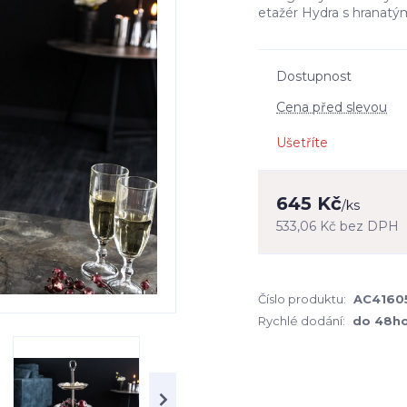
etažér Hydra s hranatým
Dostupnost
Cena před slevou
Ušetříte
645 Kč
/
ks
533,06 Kč
bez DPH
Číslo produktu:
AC41605
Rychlé dodání:
do 48h