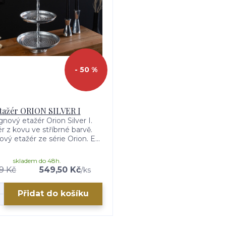
- 50 %
tažér ORION SILVER I
nový etažér Orion Silver I.
r z kovu ve stříbrné barvě.
vý etažér ze série Orion. E...
skladem do 48h.
9 Kč
549,50 Kč
/
ks
Přidat do košíku