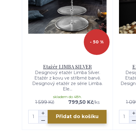
- 50 %
Etažér LIMBA SILVER
E
Designový etažér Limba Silver.
Desig
Etažér z kovu ve stříbrné barvě.
Etažé
Designový etažér ze série Limba.
Designo
Ele...
skladem do 48h.
1 599 Kč
799,50 Kč
1 09
/
ks
Přidat do košíku