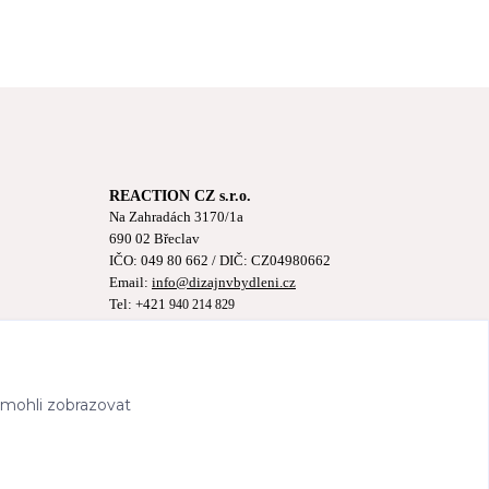
REACTION CZ s.r.o.
Na Zahradách 3170/1a
690 02 Břeclav
IČO:
049 80 662
/ DIČ: CZ04980662
Email:
info@dizajnvbydleni.cz
Tel: +421
940 214 829
Pon-Pát: 9:00 - 15:00h
 mohli zobrazovat