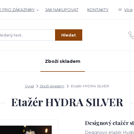
 PRO ZÁKAZNÍKY
JAK NAKUPOVAT
KONTAKTY
Více
Hledat
Zboží skladem
Úvod
Zboží skladem
Etažér HYDRA SILVER
Etažér HYDRA SILVER
Designový etažér s
Designový etažér Hydra 