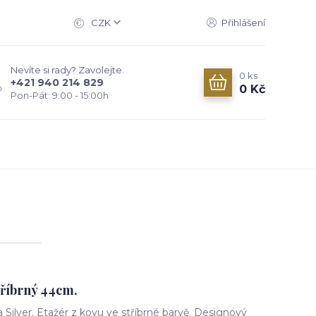
CZK
Přihlášení
Nevíte si rady? Zavolejte.
0
ks
+421 940 214 829
0 Kč
Pon-Pát: 9:00 - 15:00h
tříbrný 44cm.
Silver. Etažér z kovu ve stříbrné barvě. Designový