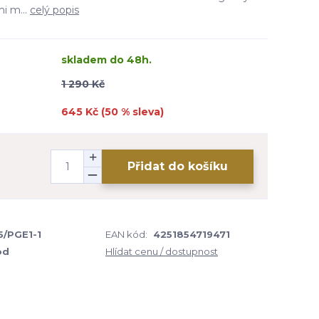
i m...
celý popis
skladem do 48h.
1 290 Kč
645 Kč (
50
% sleva)
Přidat do košíku
/PGE1-1
EAN kód:
4251854719471
od
Hlídat cenu / dostupnost