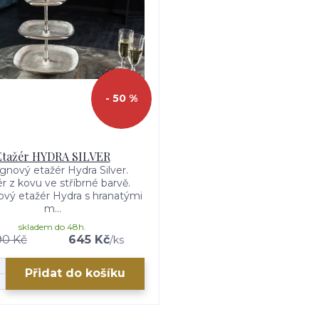
- 50 %
Etažér HYDRA SILVER
gnový etažér Hydra Silver.
r z kovu ve stříbrné barvě.
vý etažér Hydra s hranatými
m...
skladem do 48h.
90 Kč
645 Kč
/
ks
Přidat do košíku