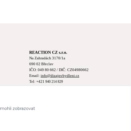
REACTION CZ s.r.o.
Na Zahradách 3170/1a
690 02 Břeclav
IČO:
049 80 662
/ DIČ: CZ04980662
Email:
info@dizajnvbydleni.cz
Tel: +421
940 214 829
Pon-Pát: 9:00 - 15:00h
 mohli zobrazovat