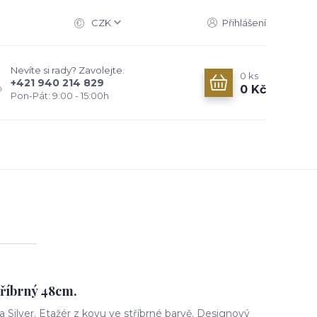
CZK
Přihlášení
Nevíte si rady? Zavolejte.
0
ks
+421 940 214 829
0 Kč
Pon-Pát: 9:00 - 15:00h
tříbrný 48cm.
Silver. Etažér z kovu ve stříbrné barvě. Designový