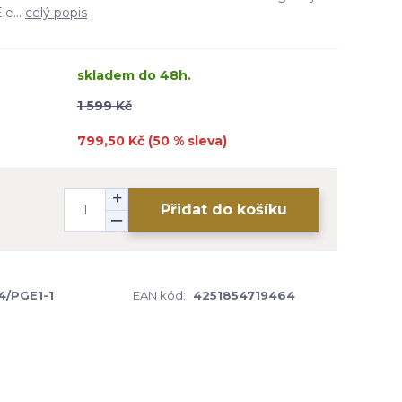
le...
celý popis
skladem do 48h.
1 599 Kč
799,50 Kč (
50
% sleva)
Přidat do košíku
4/PGE1-1
EAN kód:
4251854719464