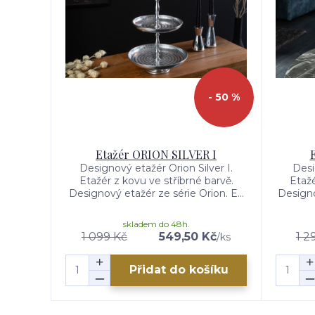
- 50 %
Etažér ORION SILVER I
Designový etažér Orion Silver I.
Desi
Etažér z kovu ve stříbrné barvě.
Etažé
Designový etažér ze série Orion. E...
Designo
skladem do 48h.
1 099 Kč
549,50 Kč
1 2
/
ks
Přidat do košíku