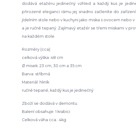
dodává etažéru jedinečný vzhled a každý kus je jedin
přirozené eleganci rámu jej snadno začleníte do zařízení 
jídelním stole nebo v kuchyni jako miska s ovocem nebo v lo
a je ručně tepaný. Zajímavý etažér se třemi miskami v pro
na každém stole.
Rozměry (cca):
celková výška: 48 cm
Ø misek: 23 cm, 30 cm a 35 cm
Barva: stříbrná
Materiál: hliník
ručně tepané, každý kus je jedinečný
Zboží se dodává v demontu.
Balení obsahuje: 1 krabici
Celková váha cca.: 4kg