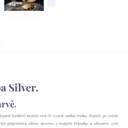
 Silver.
arvě.
asně funkční etažér má tři různě velké misky. Etažér je ručně
 Hůl připomíná větev stromu s malými hrbolky a větvemi, což