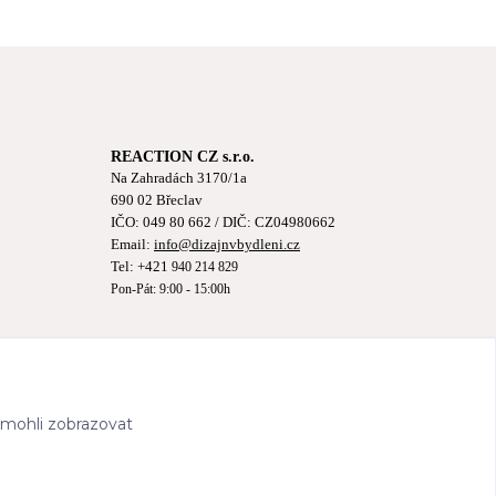
REACTION CZ s.r.o.
Na Zahradách 3170/1a
690 02 Břeclav
IČO:
049 80 662
/ DIČ: CZ04980662
Email:
info@dizajnvbydleni.cz
Tel: +421
940 214 829
Pon-Pát: 9:00 - 15:00h
 mohli zobrazovat