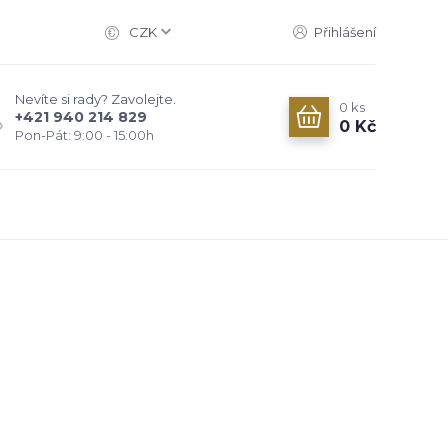
CZK
Přihlášení
Nevíte si rady? Zavolejte.
0
ks
+421 940 214 829
0 Kč
Pon-Pát: 9:00 - 15:00h