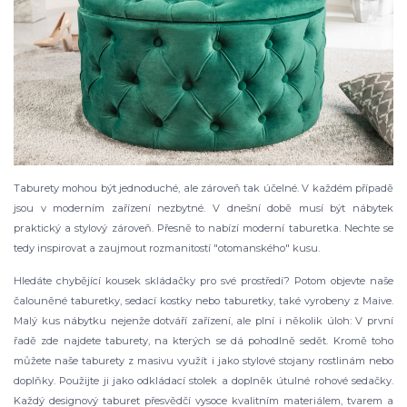
Taburety mohou být jednoduché, ale zároveň tak účelné. V každém případě
jsou v moderním zařízení nezbytné. V dnešní době musí být nábytek
praktický a stylový zároveň. Přesně to nabízí moderní taburetka. Nechte se
tedy inspirovat a zaujmout rozmanitostí "otomanského" kusu.
Hledáte chybějící kousek skládačky pro své prostředí? Potom objevte naše
čalouněné taburetky, sedací kostky nebo taburetky, také vyrobeny z Maive.
Malý kus nábytku nejenže dotváří zařízení, ale plní i několik úloh: V první
řadě zde najdete taburety, na kterých se dá pohodlně sedět. Kromě toho
můžete naše taburety z masivu využít i jako stylové stojany rostlinám nebo
doplňky. Použijte ji jako odkládací stolek a doplněk útulné rohové sedačky.
Každý designový taburet přesvědčí vysoce kvalitním materiálem, tvarem a