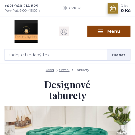
+421 940 214 829
0
ks
CZK
0 Kč
Pon-Pát: 9:00 - 15:00h
Menu
Hledat
Úvod
Sezení
Taburety
Designové
taburety