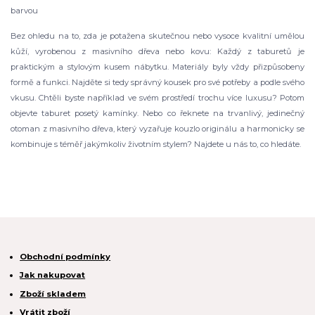
barvou
Bez ohledu na to, zda je potažena skutečnou nebo vysoce kvalitní umělou
kůží, vyrobenou z masivního dřeva nebo kovu: Každý z taburetů je
praktickým a stylovým kusem nábytku. Materiály byly vždy přizpůsobeny
formě a funkci. Najděte si tedy správný kousek pro své potřeby a podle svého
vkusu. Chtěli byste například ve svém prostředí trochu více luxusu? Potom
objevte taburet posetý kamínky. Nebo co řeknete na trvanlivý, jedinečný
otoman z masivního dřeva, který vyzařuje kouzlo originálu a harmonicky se
kombinuje s téměř jakýmkoliv životním stylem? Najdete u nás to, co hledáte.
Obchodní podmínky
Jak nakupovat
Zboží skladem
Vrátit zboží