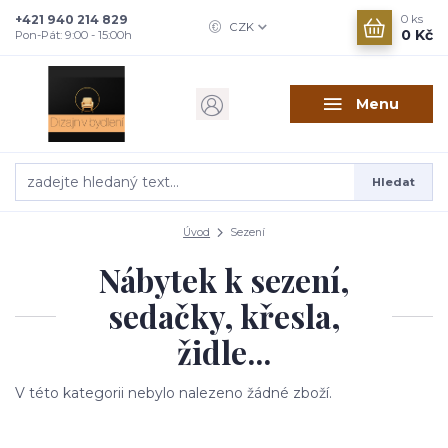
+421 940 214 829
0
ks
CZK
0 Kč
Pon-Pát: 9:00 - 15:00h
Menu
Hledat
Úvod
Sezení
Nábytek k sezení,
sedačky, křesla,
židle...
V této kategorii nebylo nalezeno žádné zboží.