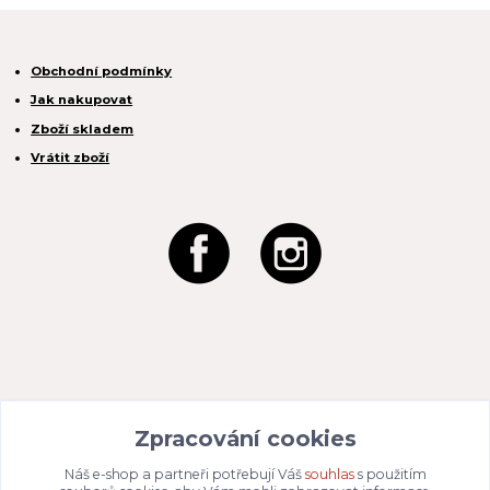
Obchodní podmínky
Jak nakupovat
Zboží skladem
Vrátit zboží
REACTION CZ s.r.o.
Zpracování cookies
Na Zahradách 3170/1a
690 02 Břeclav
IČO:
049 80 662
/ DIČ: CZ04980662
Náš e-shop a partneři potřebují Váš
souhlas
s použitím
Email:
info@dizajnvbydleni.cz