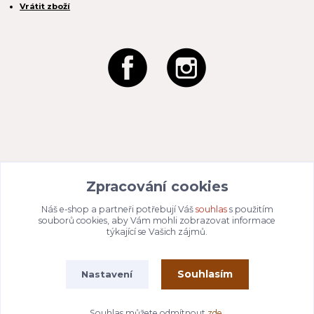
Vrátit zboží
REACTION CZ s.r.o.
Zpracování cookies
Na Zahradách 3170/1a
690 02 Břeclav
IČO:
049 80 662
/ DIČ: CZ04980662
Náš e-shop a partneři potřebují Váš
souhlas
s použitím
Email:
info@dizajnvbydleni.cz
souborů cookies, aby Vám mohli zobrazovat informace
940 214 829
Tel: +421
týkající se Vašich zájmů.
Pon-Pát: 9:00 - 15:00h
Souhlasím
Nastavení
Vytvořeno na
Eshop-rychle.cz
Souhlas můžete odmítnout
zde
.