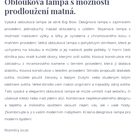
Oblouková lampa s možností
prodloužení matná.
Vysoká oblouková lampa ze série Big Bow. Designová lampa v zajímavém
provedení, jednoduchý nápad skloubený s účelem. Stojanová lampa s
možností nastavení výšky a šířky je vyrobena z chromovaného kovu v
matném provedení. Velká oblouková lampa s pohyblivým stínítkem, které je
uchyceno na kloubu a můžete si jej nastavit podle potřeby. V horní části
stínítka jsou malé kulaté otvory, kterými svítí světlo. Kovová konstrukce má
základnu z mramorového kamene v černém provedení, která jí dodává
stabilitu. Kovová konstrukce v lesklém provedení. Stínidlo propouští dostatek
světla, můžete použít žárovky s teplým žlutým nebo studeným bílým
odstínem světla. Velké stínidlo vám nabízí originální a nápaditý zdroj světla.
Tato vysoká a elegantní oblouková lampa se může umístit nad sedačku či
ušákové křeslo nebo nad jídelní stůl. Kombinace nepřekonatelného designu
a teplého a měkkého osvětlení okouzlí nejen vás, ale i vaše hosty.
Zkombinujte si ji s vaším moderním nábytkem. Krásná designová lampa pro
moderní bydlení.
Rozměry (cca):