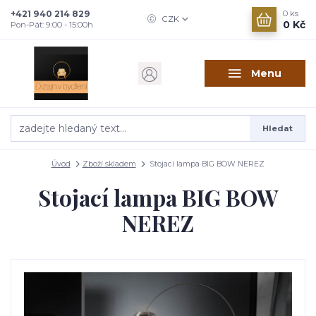
+421 940 214 829
0
ks
CZK
0 Kč
Pon-Pát: 9:00 - 15:00h
Menu
Hledat
Úvod
Zboží skladem
Stojací lampa BIG BOW NEREZ
Stojací lampa BIG BOW
NEREZ