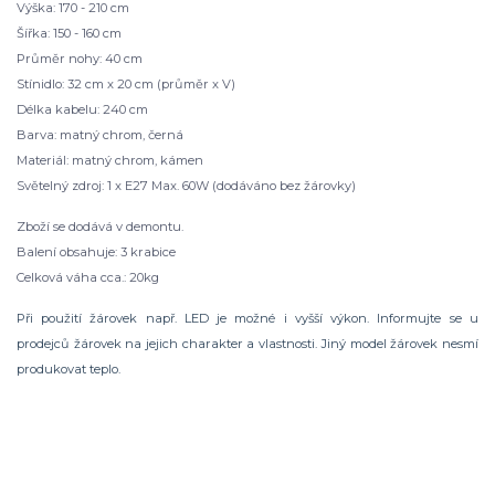
Výška: 170 - 210 cm
Šířka: 150 - 160 cm
Průměr nohy: 40 cm
Stínidlo: 32 cm x 20 cm (průměr x V)
Délka kabelu: 240 cm
Barva: matný chrom, černá
Materiál: matný chrom, kámen
Světelný zdroj: 1 x E27 Max. 60W (dodáváno bez žárovky)
Zboží se dodává v demontu.
Balení obsahuje: 3 krabice
Celková váha cca.: 20kg
Při použití žárovek např. LED je možné i vyšší výkon. Informujte se u
prodejců žárovek na jejich charakter a vlastnosti. Jiný model žárovek nesmí
produkovat teplo.