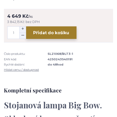
4 649 Kč
/
ks
3 842,15 Kč
bez DPH
Přidat do košíku
Číslo produktu:
SL21068/BLT3-1
EAN kód:
4250243540191
Rychlé dodání:
do 48hod
Hlídat cenu / dostupnost
Kompletní specifikace
Stojanová lampa Big Bow.