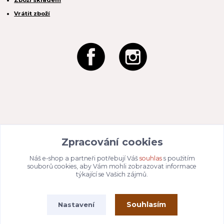
Zboží skladem
Vrátit zboží
REACTION CZ s.r.o.
Na Zahradách 3170/1a
Zpracování cookies
690 02 Břeclav
IČO:
049 80 662
/ DIČ: CZ04980662
Náš e-shop a partneři potřebují Váš
souhlas
s použitím
Email:
info@dizajnvbydleni.cz
souborů cookies, aby Vám mohli zobrazovat informace
940 214 829
Tel: +421
týkající se Vašich zájmů.
Pon-Pát: 9:00 - 15:00h
Souhlasím
Nastavení