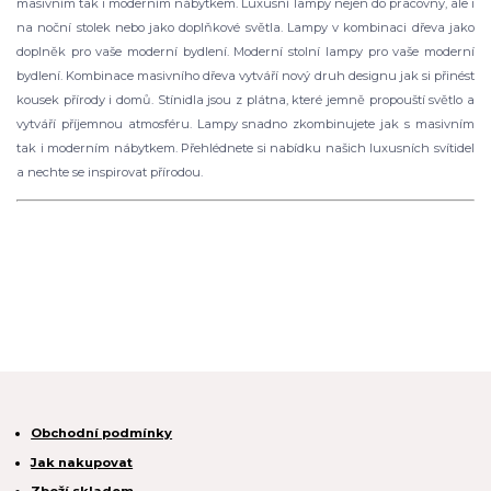
masivním tak i moderním nábytkem. Luxusní lampy nejen do pracovny, ale i
na noční stolek nebo jako doplňkové světla. Lampy v kombinaci dřeva jako
doplněk pro vaše moderní bydlení. Moderní stolní lampy pro vaše moderní
bydlení. Kombinace masivního dřeva vytváří nový druh designu jak si přinést
kousek přírody i domů. Stínidla jsou z plátna, které jemně propouští světlo a
vytváří příjemnou atmosféru. Lampy snadno zkombinujete jak s masivním
tak i moderním nábytkem. Přehlédnete si nabídku našich luxusních svítidel
a nechte se inspirovat přírodou.
Obchodní podmínky
Jak nakupovat