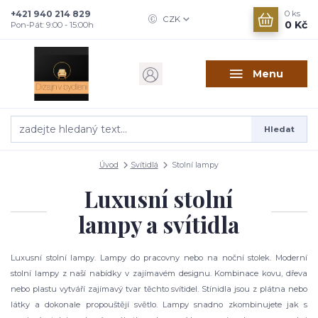
+421 940 214 829
0
ks
CZK
0 Kč
Pon-Pát: 9:00 - 15:00h
Menu
Hledat
Úvod
Svítidlá
Stolní lampy
Luxusní stolní
lampy a svítidla
Luxusní stolní lampy. Lampy do pracovny nebo na noční stolek. Moderní
stolní lampy z naší nabídky v zajímavém designu. Kombinace kovu, dřeva
nebo plastu vytváří zajímavý tvar těchto svítidel. Stínidla jsou z plátna nebo
látky a dokonale propouštějí světlo. Lampy snadno zkombinujete jak s