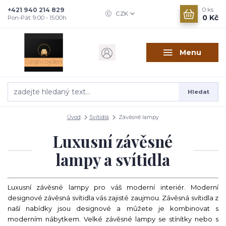
+421 940 214 829
0
ks
CZK
0 Kč
Pon-Pát: 9:00 - 15:00h
Menu
Hledat
Úvod
Svítidlá
Závěsné lampy
Luxusní závěsné
lampy a svítidla
Luxusní závěsné lampy pro váš moderní interiér. Moderní
designové závěsná svítidla vás zajisté zaujmou. Závěsná svítidla z
naší nabídky jsou designové a můžete je kombinovat s
moderním nábytkem. Velké závěsné lampy se stínítky nebo s