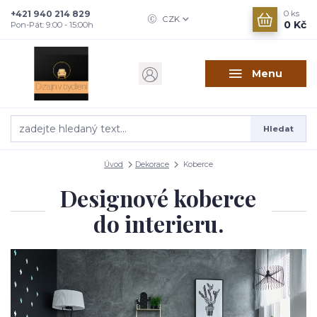
+421 940 214 829
0
ks
CZK
0 Kč
Pon-Pát: 9:00 - 15:00h
Menu
Hledat
Úvod
Dekorace
Koberce
Designové koberce
do interieru.