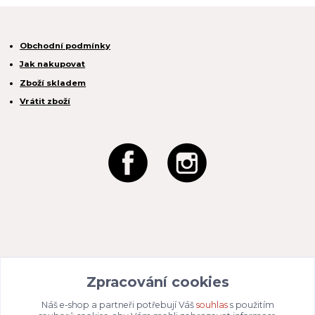
Obchodní podmínky
Jak nakupovat
Zboží skladem
Vrátit zboží
REACTION CZ s.r.o.
Zpracování cookies
Na Zahradách 3170/1a
690 02 Břeclav
IČO:
049 80 662
/ DIČ: CZ04980662
Náš e-shop a partneři potřebují Váš
souhlas
s použitím
Email:
info@dizajnvbydleni.cz