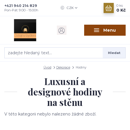
+421 940 214 829
0
ks
CZK
0 Kč
Pon-Pát: 9:00 - 15:00h
Menu
Hledat
Úvod
Dekorace
Hodiny
Luxusní a
designové hodiny
na stěnu
V této kategorii nebylo nalezeno žádné zboží.