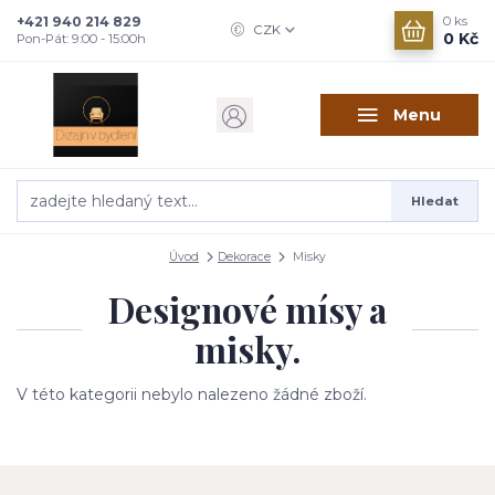
+421 940 214 829
0
ks
CZK
0 Kč
Pon-Pát: 9:00 - 15:00h
Menu
Hledat
Úvod
Dekorace
Misky
Designové mísy a
misky.
V této kategorii nebylo nalezeno žádné zboží.