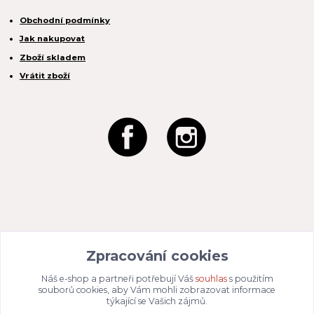
Obchodní podmínky
Jak nakupovat
Zboží skladem
Vrátit zboží
REACTION CZ s.r.o.
Zpracování cookies
Na Zahradách 3170/1a
690 02 Břeclav
IČO:
049 80 662
/ DIČ: CZ04980662
Náš e-shop a partneři potřebují Váš
souhlas
s použitím
Email:
info@dizajnvbydleni.cz
souborů cookies, aby Vám mohli zobrazovat informace
940 214 829
Tel: +421
týkající se Vašich zájmů.
Pon-Pát: 9:00 - 15:00h