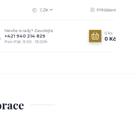
CZK
Přihlášení
Nevíte si rady? Zavolejte.
0
ks
+421 940 214 829
0 Kč
Pon-Pát: 9:00 - 15:00h
orace