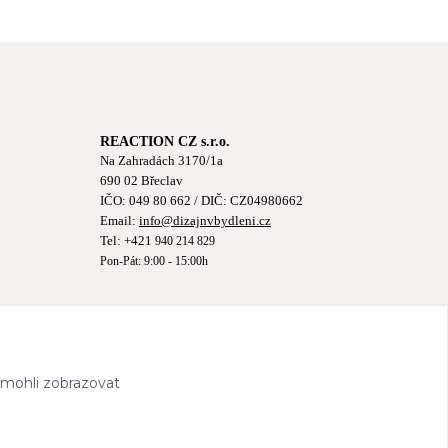
REACTION CZ s.r.o.
Na Zahradách 3170/1a
690 02 Břeclav
IČO:
049 80 662
/ DIČ: CZ04980662
Email:
info@dizajnvbydleni.cz
Tel: +421
940 214 829
Pon-Pát: 9:00 - 15:00h
 mohli zobrazovat