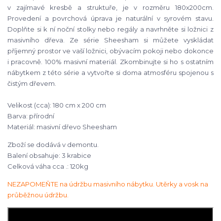
v zajímavé kresbě a struktuře, je v rozměru 180x200cm.
Provedení a povrchová úprava je naturální v syrovém stavu.
Doplňte si k ní noční stolky nebo regály a navrhněte si ložnici z
masivního dřeva. Ze série Sheesham si můžete vyskládat
příjemný prostor ve vaší ložnici, obývacím pokoji nebo dokonce
i pracovně. 100% masivní materiál. Zkombinujte si ho s ostatním
nábytkem z této série a vytvořte si doma atmosféru spojenou s
čistým dřevem.
Velikost (cca): 180 cm x 200 cm
Barva: přírodní
Materiál: masivní dřevo Sheesham
Zboží se dodává v demontu.
Balení obsahuje: 3 krabice
Celková váha cca .: 120kg
NEZAPOMEŇTE na údržbu masivního nábytku.
Utěrky a vosk na
průběžnou údržbu.