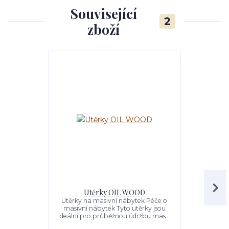
Související
2
zboží
Utěrky OIL WOOD
Noční st
Utěrky na masivní nábytek Péče o
Skříňka
masivní nábytek Tyto utěrky jsou
NATUR. Ma
ideální pro průběžnou údržbu mas...
natural prov