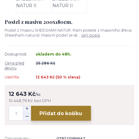
Postel z masivu 200x180cm.
Postel z masivu SHEESHAM NATUR. Rám postele z masivního dřeva
Sheesham natural. Masivní postel ze sé...
celý popis
Dostupnost
skladem do 48h.
Cena před
25 286 Kč
slevou
Ušetříte
12 643 Kč (
50
% sleva)
12 643 Kč
/
ks
10 448,76 Kč
bez DPH
Přidat do košíku
Číslo produktu:
078TO086NAT