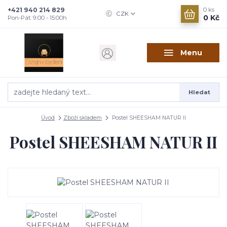
+421 940 214 829
0
ks
CZK
0 Kč
Pon-Pát: 9:00 - 15:00h
Menu
Hledat
Úvod
Zboží skladem
Postel SHEESHAM NATUR II
Postel SHEESHAM NATUR II