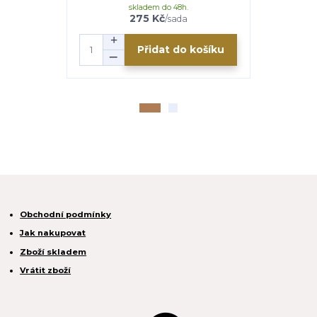
skladem do 48h.
s
275 Kč
4 948 K
/
sada
Přidat do košíku
Obchodní podmínky
Jak nakupovat
Zboží skladem
Vrátit zboží