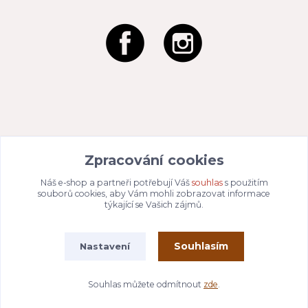
REACTION CZ s.r.o.
Na Zahradách 3170/1a
Zpracování cookies
690 02 Břeclav
IČO:
049 80 662
/ DIČ: CZ04980662
Náš e-shop a partneři potřebují Váš
souhlas
s použitím
Email:
info@dizajnvbydleni.cz
souborů cookies, aby Vám mohli zobrazovat informace
940 214 829
Tel: +421
týkající se Vašich zájmů.
Pon-Pát: 9:00 - 15:00h
Souhlasím
Nastavení
Vytvořeno na
Eshop-rychle.cz
Souhlas můžete odmítnout
zde
.