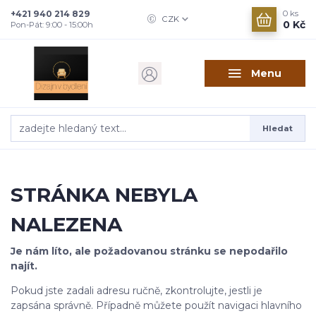
+421 940 214 829
0
ks
CZK
0 Kč
Pon-Pát: 9:00 - 15:00h
Menu
Hledat
STRÁNKA NEBYLA
NALEZENA
Je nám líto, ale požadovanou stránku se nepodařilo
najít.
Pokud jste zadali adresu ručně, zkontrolujte, jestli je
zapsána správně. Případně můžete použít navigaci hlavního