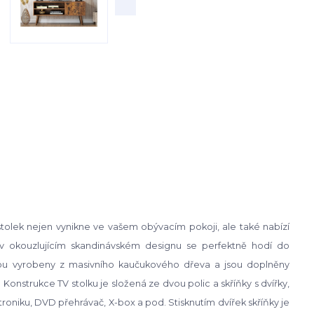
TV stolek nejen vynikne ve vašem obývacím pokoji, ale také nabízí
í v okouzlujícím skandinávském designu se perfektně hodí do
jsou vyrobeny z masivního kaučukového dřeva a jsou doplněny
 Konstrukce TV stolku je složená ze dvou polic a skříňky s dvířky,
roniku, DVD přehrávač, X-box a pod. Stisknutím dvířek skříňky je