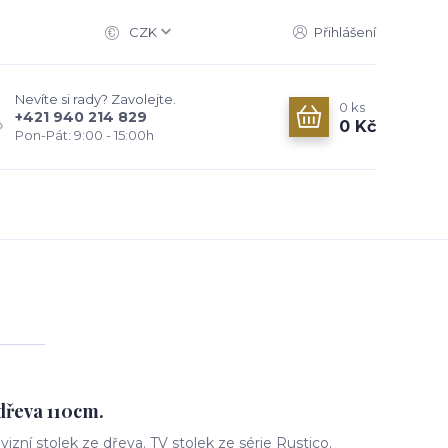
CZK
Přihlášení
Nevíte si rady? Zavolejte.
0
ks
+421 940 214 829
0 Kč
Pon-Pát: 9:00 - 15:00h
 dřeva 110cm.
evizní stolek ze dřeva. TV stolek ze série Rustico.