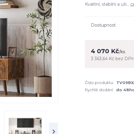
Kvalitní, stabilní a uži...
c
Dostupnost
4 070 Kč
/
ks
3 363,64 Kč
bez DP
Číslo produktu:
TV09BX
Rychlé dodání:
do 48h