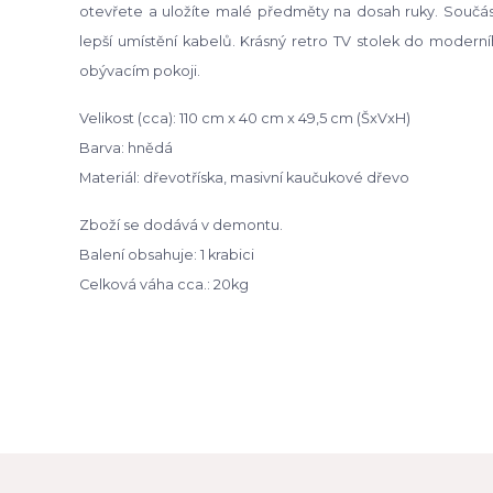
otevřete a uložíte malé předměty na dosah ruky. Součást
lepší umístění kabelů. Krásný retro TV stolek do moder
obývacím pokoji.
Velikost (cca): 110 cm x 40 cm x 49,5 cm (ŠxVxH)
Barva: hnědá
Materiál: dřevotříska, masivní kaučukové dřevo
Zboží se dodává v demontu.
Balení obsahuje: 1 krabici
Celková váha cca.: 20kg