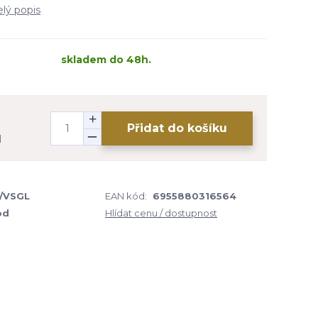
elý popis
skladem do 48h.
Přidat do košíku
H
/VSGL
EAN kód:
6955880316564
od
Hlídat cenu / dostupnost