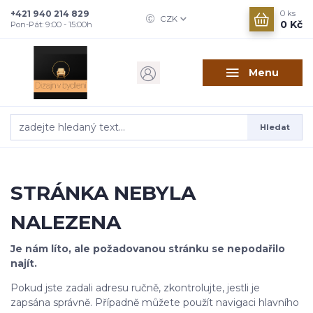
+421 940 214 829
0
ks
CZK
0 Kč
Pon-Pát: 9:00 - 15:00h
Menu
Hledat
STRÁNKA NEBYLA
NALEZENA
Je nám líto, ale požadovanou stránku se nepodařilo
najít.
Pokud jste zadali adresu ručně, zkontrolujte, jestli je
zapsána správně. Případně můžete použít navigaci hlavního