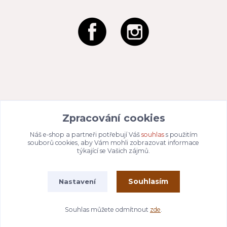
REACTION CZ s.r.o.
Na Zahradách 3170/1a
Zpracování cookies
690 02 Břeclav
IČO:
049 80 662
/ DIČ: CZ04980662
Náš e-shop a partneři potřebují Váš
souhlas
s použitím
Email:
info@dizajnvbydleni.cz
souborů cookies, aby Vám mohli zobrazovat informace
940 214 829
Tel: +421
týkající se Vašich zájmů.
Pon-Pát: 9:00 - 15:00h
Souhlasím
Nastavení
Vytvořeno na
Eshop-rychle.cz
Souhlas můžete odmítnout
zde
.