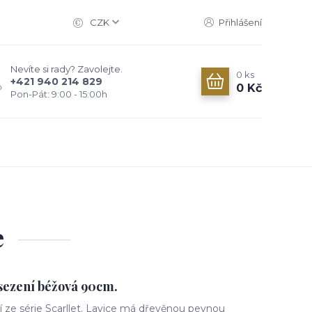
CZK
Přihlášení
Nevíte si rady? Zavolejte.
0
ks
+421 940 214 829
0 Kč
Pon-Pát: 9:00 - 15:00h
e
 sezení béžová 90cm.
í ze série Scarllet. Lavice má dřevěnou pevnou