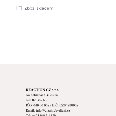
Zboží skladem
REACTION CZ s.r.o.
Na Zahradách 3170/1a
690 02 Břeclav
IČO:
049 80 662
/ DIČ: CZ04980662
Email:
info@dizajnvbydleni.cz
Tel: +421
940 214 829