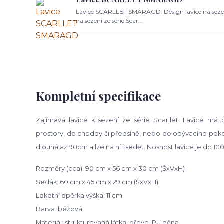
Lavice SCARLLET SMARAGD. Design lavice na seze
na sezení ze série Scar...
Kompletní specifikace
Zajímavá lavice k sezení ze série Scarllet. Lavice má
prostory, do chodby či předsíně, nebo do obývacího pokoj
dlouhá až 90cm a lze na ní i sedět. Nosnost lavice je do 10
Rozměry (cca): 90 cm x 56 cm x 30 cm (ŠxVxH)
Sedák: 60 cm x 45 cm x 29 cm (ŠxVxH)
Loketní opěrka výška: 11 cm
Barva: béžová
Materiál: strukturovaná látka, dřevo, PU pěna