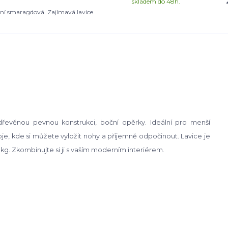
skladem do 48h.
ní smaragdová. Zajímavá lavice
 dřevěnou pevnou konstrukci, boční opěrky. Ideální pro menší
e, kde si můžete vyložit nohy a příjemně odpočinout. Lavice je
0kg. Zkombinujte si ji s vaším moderním interiérem.