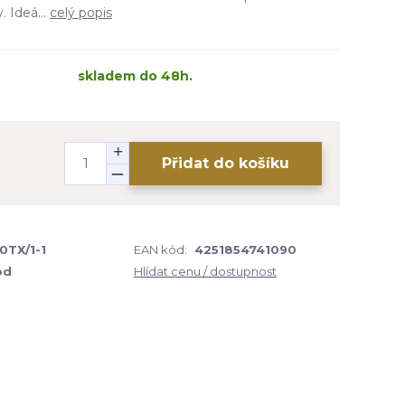
. Ideá...
celý popis
skladem do 48h.
Přidat do košíku
H
0TX/1-1
EAN kód:
4251854741090
od
Hlídat cenu / dostupnost