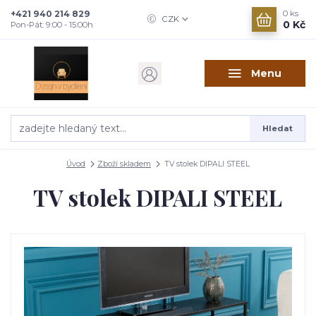
+421 940 214 829
0
ks
CZK
0 Kč
Pon-Pát: 9:00 - 15:00h
Menu
Hledat
Úvod
Zboží skladem
TV stolek DIPALI STEEL
TV stolek DIPALI STEEL