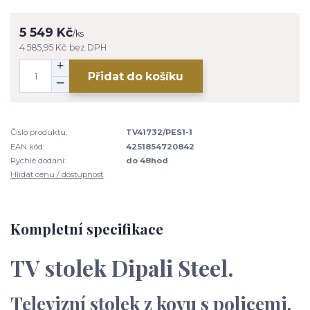
5 549 Kč
/
ks
4 585,95 Kč
bez DPH
Přidat do košíku
Číslo produktu:
TV41732/PES1-1
EAN kód:
4251854720842
Rychlé dodání:
do 48hod
Hlídat cenu / dostupnost
Kompletní specifikace
TV stolek Dipali Steel.
Televizní stolek z kovu s policemi.