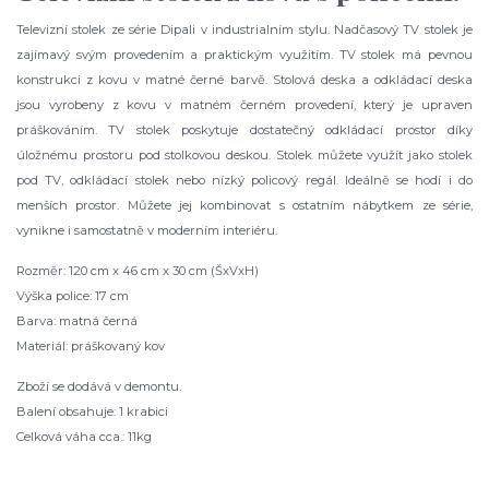
Televizní stolek ze série Dipali v industrialním stylu. Nadčasový TV stolek je
zajímavý svým provedením a praktickým využitím. TV stolek má pevnou
konstrukci z kovu v matné černé barvě. Stolová deska a odkládací deska
jsou vyrobeny z kovu v matném černém provedení, který je upraven
práškováním. TV stolek poskytuje dostatečný odkládací prostor díky
úložnému prostoru pod stolkovou deskou. Stolek můžete využít jako stolek
pod TV, odkládací stolek nebo nízký policový regál. Ideálně se hodí i do
menších prostor. Můžete jej kombinovat s ostatním nábytkem ze série,
vynikne i samostatně v moderním interiéru.
Rozměr: 120 cm x 46 cm x 30 cm (ŠxVxH)
Výška police: 17 cm
Barva: matná černá
Materiál: práškovaný kov
Zboží se dodává v demontu.
Balení obsahuje: 1 krabici
Celková váha cca.: 11kg