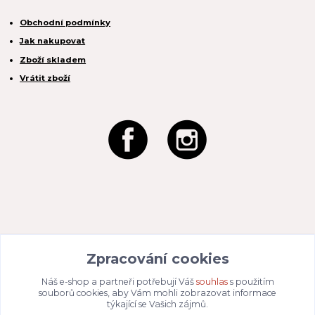
Obchodní podmínky
Jak nakupovat
Zboží skladem
Vrátit zboží
REACTION CZ s.r.o.
Zpracování cookies
Na Zahradách 3170/1a
690 02 Břeclav
IČO:
049 80 662
/ DIČ: CZ04980662
Náš e-shop a partneři potřebují Váš
souhlas
s použitím
Email:
info@dizajnvbydleni.cz
souborů cookies, aby Vám mohli zobrazovat informace
940 214 829
Tel: +421
týkající se Vašich zájmů.
Pon-Pát: 9:00 - 15:00h