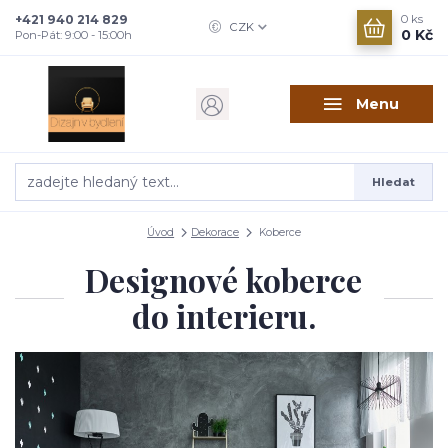
+421 940 214 829
0
ks
CZK
0 Kč
Pon-Pát: 9:00 - 15:00h
Menu
Hledat
Úvod
Dekorace
Koberce
Designové koberce
do interieru.