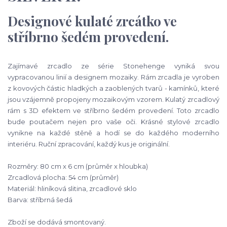
Designové kulaté zrcátko ve
stříbrno šedém provedení.
Zajímavé zrcadlo ze série Stonehenge vyniká svou
vypracovanou linií a designem mozaiky. Rám zrcadla je vyroben
z kovových částic hladkých a zaoblených tvarů - kamínků, které
jsou vzájemně propojeny mozaikovým vzorem. Kulatý zrcadlový
rám s 3D efektem ve stříbrno šedém provedení. Toto zrcadlo
bude poutačem nejen pro vaše oči. Krásné stylové zrcadlo
vynikne na každé stěně a hodí se do každého moderního
interiéru. Ruční zpracování, každý kus je originální.
Rozměry: 80 cm x 6 cm (průměr x hloubka)
Zrcadlová plocha: 54 cm (průměr)
Materiál: hliníková slitina, zrcadlové sklo
Barva: stříbrná šedá
Zboží se dodává smontovaný.