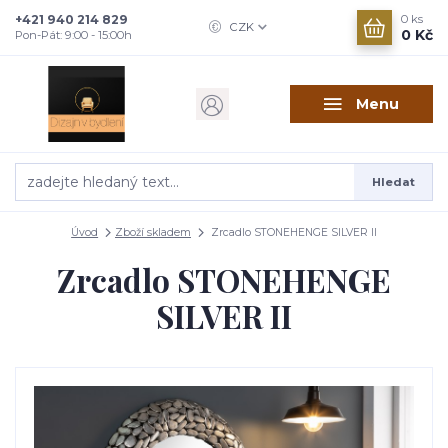
+421 940 214 829
0
ks
CZK
0 Kč
Pon-Pát: 9:00 - 15:00h
Menu
Hledat
Úvod
Zboží skladem
Zrcadlo STONEHENGE SILVER II
Zrcadlo STONEHENGE
SILVER II