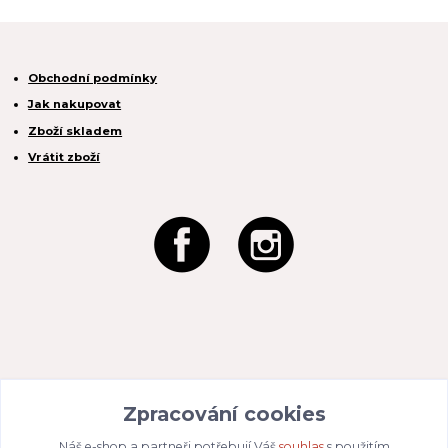
Obchodní podmínky
Jak nakupovat
Zboží skladem
Vrátit zboží
REACTION CZ s.r.o.
Zpracování cookies
Na Zahradách 3170/1a
690 02 Břeclav
IČO:
049 80 662
/ DIČ: CZ04980662
Náš e-shop a partneři potřebují Váš
souhlas
s použitím