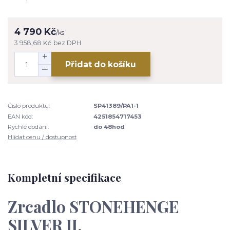
4 790 Kč
/
ks
3 958,68 Kč
bez DPH
Přidat do košíku
Číslo produktu:
SP41389/PA1-1
EAN kód:
4251854717453
Rychlé dodání:
do 48hod
Hlídat cenu / dostupnost
Kompletní specifikace
Zrcadlo STONEHENGE
SILVER II.