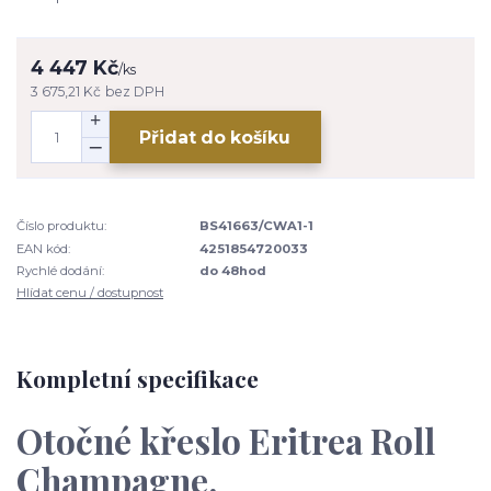
4 447 Kč
/
ks
3 675,21 Kč
bez DPH
Přidat do košíku
Číslo produktu:
BS41663/CWA1-1
EAN kód:
4251854720033
Rychlé dodání:
do 48hod
Hlídat cenu / dostupnost
Kompletní specifikace
Otočné křeslo Eritrea Roll
Champagne.