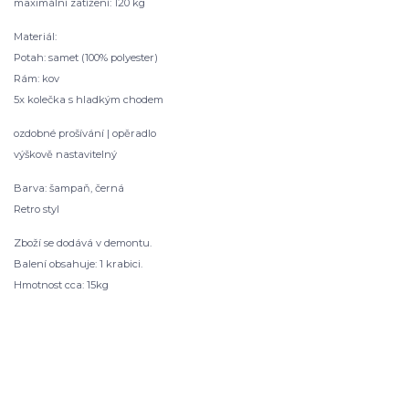
maximální zatížení: 120 kg
Materiál:
Potah: samet (100% polyester)
Rám: kov
5x kolečka s hladkým chodem
ozdobné prošívání | opěradlo
výškově nastavitelný
Barva: šampaň, černá
Retro styl
Zboží se dodává v demontu.
Balení obsahuje: 1 krabici.
Hmotnost cca: 15kg