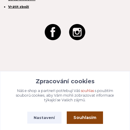
Vrátit zboží
REACTION CZ s.r.o.
Zpracování cookies
Na Zahradách 3170/1a
690 02 Břeclav
IČO:
049 80 662
/ DIČ: CZ04980662
Náš e-shop a partneři potřebují Váš
souhlas
s použitím
Email:
info@dizajnvbydleni.cz
souborů cookies, aby Vám mohli zobrazovat informace
940 214 829
Tel: +421
týkající se Vašich zájmů.
Pon-Pát: 9:00 - 15:00h
Souhlasím
Nastavení