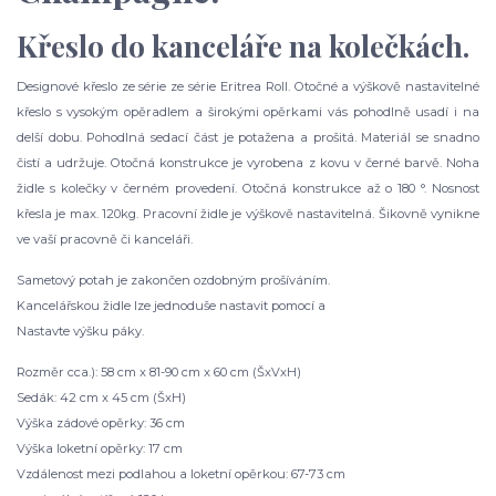
Křeslo do kanceláře na kolečkách.
Designové křeslo ze série ze série Eritrea Roll. Otočné a výškově nastavitelné
křeslo s vysokým opěradlem a širokými opěrkami vás pohodlně usadí i na
delší dobu. Pohodlná sedací část je potažena a prošitá. Materiál se snadno
čistí a udržuje. Otočná konstrukce je vyrobena z kovu v černé barvě. Noha
židle s kolečky v černém provedení. Otočná konstrukce až o 180 °. Nosnost
křesla je max. 120kg. Pracovní židle je výškově nastavitelná. Šikovně vynikne
ve vaší pracovně či kanceláři.
Sametový potah je zakončen ozdobným prošíváním.
Kancelářskou židle lze jednoduše nastavit pomocí a
Nastavte výšku páky.
Rozměr cca.): 58 cm x 81-90 cm x 60 cm (ŠxVxH)
Sedák: 42 cm x 45 cm (ŠxH)
Výška zádové opěrky: 36 cm
Výška loketní opěrky: 17 cm
Vzdálenost mezi podlahou a loketní opěrkou: 67-73 cm