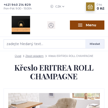
+421 940 214 829
0
ks
CZK
0 Kč
Pon-Pát: 9:00 - 15:00h
Menu
Hledat
Úvod
Zboží skladem
Křeslo ERITREA ROLL CHAMPAGNE
Křeslo ERITREA ROLL
CHAMPAGNE