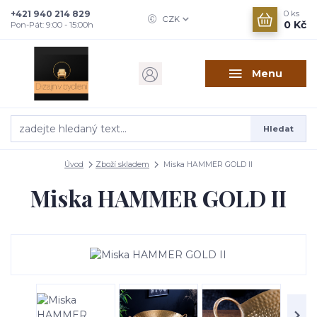
+421 940 214 829
0
ks
CZK
0 Kč
Pon-Pát: 9:00 - 15:00h
Menu
Hledat
Úvod
Zboží skladem
Miska HAMMER GOLD II
Miska HAMMER GOLD II