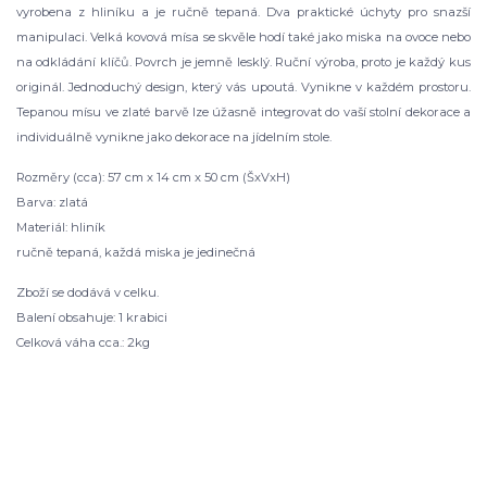
vyrobena z hliníku a je ručně tepaná. Dva praktické úchyty pro snazší
manipulaci. Velká kovová mísa se skvěle hodí také jako miska na ovoce nebo
na odkládání klíčů. Povrch je jemně lesklý. Ruční výroba, proto je každý kus
originál. Jednoduchý design, který vás upoutá. Vynikne v každém prostoru.
Tepanou mísu ve zlaté barvě lze úžasně integrovat do vaší stolní dekorace a
individuálně vynikne jako dekorace na jídelním stole.
Rozměry (cca): 57 cm x 14 cm x 50 cm (ŠxVxH)
Barva: zlatá
Materiál: hliník
ručně tepaná, každá miska je jedinečná
Zboží se dodává v celku.
Balení obsahuje: 1 krabici
Celková váha cca.: 2kg