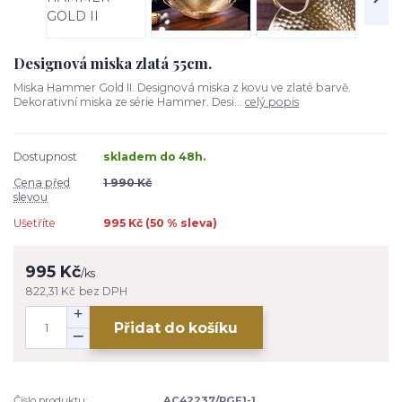
Designová miska zlatá 55cm.
Miska Hammer Gold II. Designová miska z kovu ve zlaté barvě.
Dekorativní miska ze série Hammer. Desi...
celý popis
Dostupnost
skladem do 48h.
Cena před
1 990 Kč
slevou
Ušetříte
995 Kč (
50
% sleva)
995 Kč
/
ks
822,31 Kč
bez DPH
Přidat do košíku
Číslo produktu:
AC42237/PGE1-1