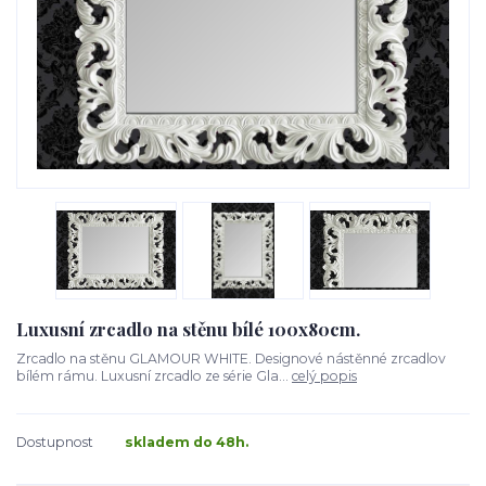
Luxusní zrcadlo na stěnu bílé 100x80cm.
Zrcadlo na stěnu GLAMOUR WHITE. Designové nástěnné zrcadlov
bílém rámu. Luxusní zrcadlo ze série Gla...
celý popis
Dostupnost
skladem do 48h.