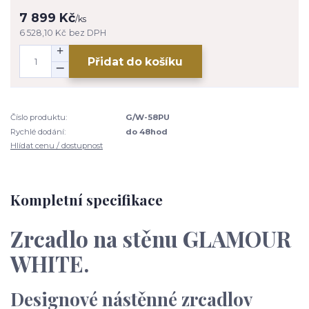
7 899 Kč
/
ks
6 528,10 Kč
bez DPH
Přidat do košíku
Číslo produktu:
G/W-58PU
Rychlé dodání:
do 48hod
Hlídat cenu / dostupnost
Kompletní specifikace
Zrcadlo na stěnu GLAMOUR
WHITE.
Designové nástěnné zrcadlov