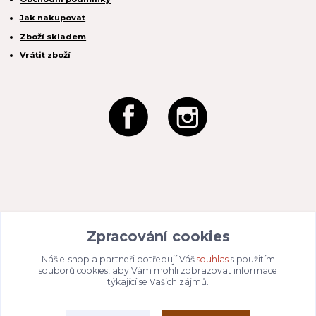
Jak nakupovat
Zboží skladem
Vrátit zboží
REACTION CZ s.r.o.
Na Zahradách 3170/1a
Zpracování cookies
690 02 Břeclav
IČO:
049 80 662
/ DIČ: CZ04980662
Náš e-shop a partneři potřebují Váš
souhlas
s použitím
Email:
info@dizajnvbydleni.cz
souborů cookies, aby Vám mohli zobrazovat informace
940 214 829
Tel: +421
týkající se Vašich zájmů.
Pon-Pát: 9:00 - 15:00h