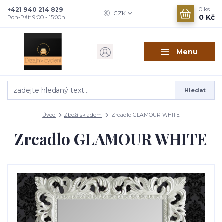
+421 940 214 829
0
ks
CZK
0 Kč
Pon-Pát: 9:00 - 15:00h
Menu
Hledat
Úvod
Zboží skladem
Zrcadlo GLAMOUR WHITE
Zrcadlo GLAMOUR WHITE