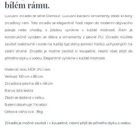
bílém rámu.
Luxusní zrcadlo ze série Glamour. Luxusní barokní ornamenty zdobí krásný
zrcadlový rám. Toto zrcadlo se elegantně hodí nejen do moderní obývacího
pokoje nebo chodby, s jistotou vynikne v každé místnosti. Rám je
konstrukčně vyroben ze dřeva a ornamenty z pevné PU. Zrcadlo můžete
zavěsit vodorovně i svisle na každý typ stěny pomocí háčků uchycených na
zadní straně. Zrcadlo je možne zavěsit iv koupelně, nesmí však přijít do
přímého styku s vodou. Elegantně vynikne v každé místnosti.
Materiál: sklo, MDF, PU rám
Velikost: 100 cm x 80 cm
Zrcadlová plocha: 68 x 48 cm
Barva: bílá lesklá
Zboží se dodává v celku.
Balení obsahuje: 1 krabici
Celková váha cca .: 8kg
Zrkadlo je možné zavěsit i v koupelně, nesmí přijít do přímého styku s vodou.