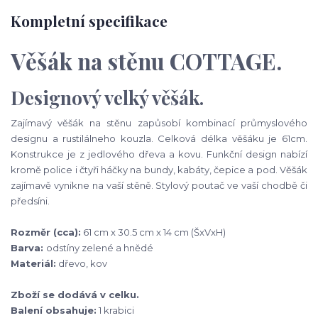
Kompletní specifikace
Věšák na stěnu COTTAGE.
Designový velký věšák.
Zajímavý věšák na stěnu zapůsobí kombinací průmyslového
designu a rustilálneho kouzla. Celková délka věšáku je 61cm.
Konstrukce je z jedlového dřeva a kovu. Funkční design nabízí
kromě police i čtyři háčky na bundy, kabáty, čepice a pod. Věšák
zajímavě vynikne na vaší stěně. Stylový poutač ve vaší chodbě či
předsíni.
Rozměr (cca):
61 cm x 30.5 cm x 14 cm (ŠxVxH)
Barva:
odstíny zelené a hnědé
Materiál:
dřevo, kov
Zboží se dodává v celku.
Balení obsahuje:
1 krabici