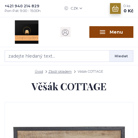
+421 940 214 829
0
ks
CZK
0 Kč
Pon-Pát: 9:00 - 15:00h
Menu
Hledat
Úvod
Zboží skladem
Věšák COTTAGE
Věšák COTTAGE