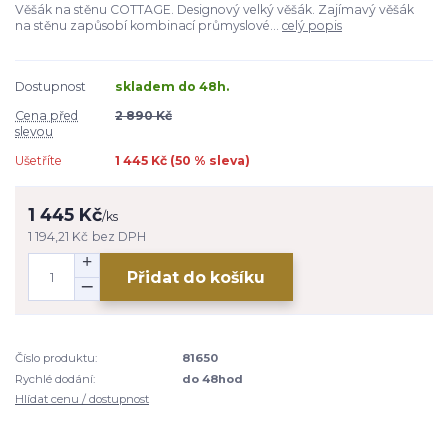
Věšák na stěnu COTTAGE. Designový velký věšák. Zajímavý věšák
na stěnu zapůsobí kombinací průmyslové...
celý popis
Dostupnost
skladem do 48h.
Cena před
2 890 Kč
slevou
Ušetříte
1 445 Kč (
50
% sleva)
1 445 Kč
/
ks
1 194,21 Kč
bez DPH
Přidat do košíku
Číslo produktu:
81650
Rychlé dodání:
do 48hod
Hlídat cenu / dostupnost