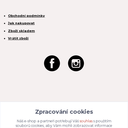
Obchodní podmínky
Jak nakupovat
Zboží skladem
Vrátit zboží
REACTION CZ s.r.o.
Zpracování cookies
Na Zahradách 3170/1a
690 02 Břeclav
IČO:
049 80 662
/ DIČ: CZ04980662
Náš e-shop a partneři potřebují Váš
souhlas
s použitím
Email:
info@dizajnvbydleni.cz
souborů cookies, aby Vám mohli zobrazovat informace