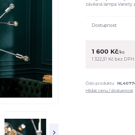
závěsná lampa Variety z
Dostupnost
1 600 Kč
/
ks
1 322,31 Kč
bez DPH
Číslo produktu:
HL40774
Hlídat cenu / dostupnost