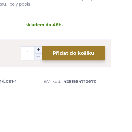
au...
celý popis
skladem do 48h.
Přidat do košíku
/LCS1-1
EAN kód:
4251854712670