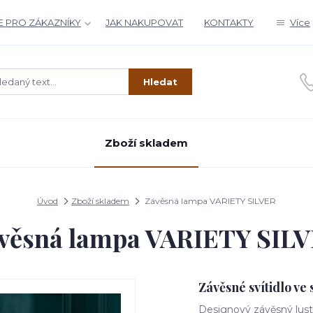
 PRO ZÁKAZNÍKY
JAK NAKUPOVAT
KONTAKTY
Více
Hledat
Zboží skladem
Úvod
Zboží skladem
Závěsná lampa VARIETY SILVER
věsná lampa VARIETY SIL
Závěsné svítidlo ve
Designový závěsný lustr