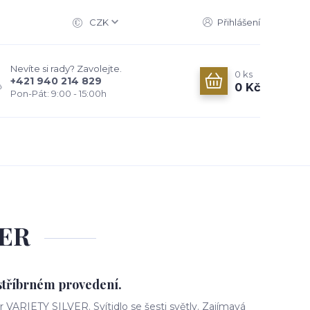
CZK
Přihlášení
Nevíte si rady? Zavolejte.
0
ks
+421 940 214 829
0 Kč
Pon-Pát: 9:00 - 15:00h
VER
 stříbrném provedení.
 VARIETY SILVER. Svítidlo se šesti světly. Zajímavá