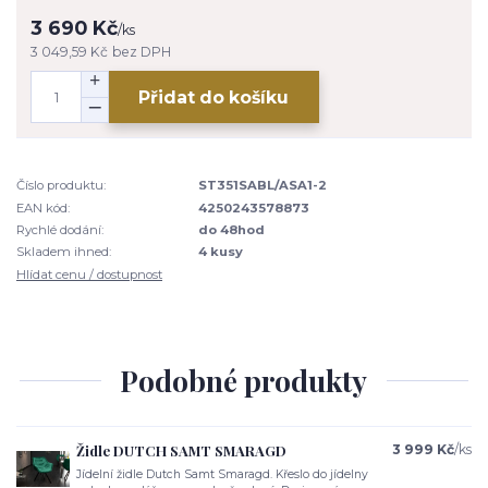
3 690 Kč
/
ks
3 049,59 Kč
bez DPH
Přidat do košíku
Číslo produktu:
ST351SABL/ASA1-2
EAN kód:
4250243578873
Rychlé dodání:
do 48hod
Skladem ihned:
4 kusy
Hlídat cenu / dostupnost
Podobné produkty
Židle DUTCH SAMT SMARAGD
3 999 Kč
/
ks
Jídelní židle Dutch Samt Smaragd. Křeslo do jídelny