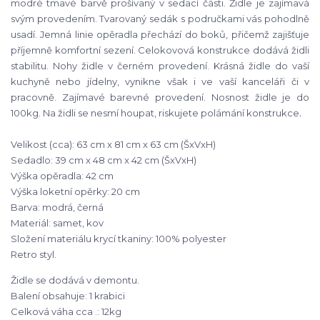
modré tmavé barvě prošívaný v sedací části. Židle je zajímavá
svým provedením. Tvarovaný sedák s područkami vás pohodlně
usadí. Jemná linie opěradla přechází do boků, přičemž zajišťuje
příjemně komfortní sezení. Celokovová konstrukce dodává židli
stabilitu. Nohy židle v černém provedení. Krásná židle do vaší
kuchyně nebo jídelny, vynikne však i ve vaší kanceláři či v
pracovně. Zajímavé barevné provedení. Nosnost židle je do
.
100kg. Na židli se nesmí houpat,
riskujete polámání konstrukce
Velikost (cca): 63 cm x 81 cm x 63 cm (ŠxVxH)
Sedadlo: 39 cm x 48 cm x 42 cm (ŠxVxH)
Výška opěradla: 42 cm
Výška loketní opěrky: 20 cm
Barva: modrá, černá
Materiál: samet, kov
Složení materiálu krycí tkaniny: 100% polyester
Retro styl.
Židle se dodává v demontu.
Balení obsahuje: 1 krabici
Celková váha cca .: 12kg