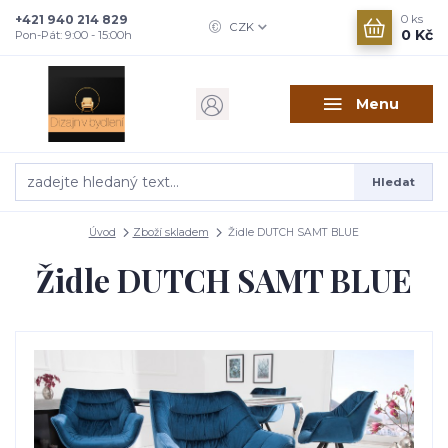
+421 940 214 829
0
ks
CZK
0 Kč
Pon-Pát: 9:00 - 15:00h
Menu
Hledat
Úvod
Zboží skladem
Židle DUTCH SAMT BLUE
Židle DUTCH SAMT BLUE