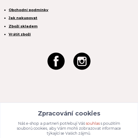
Obchodní podmínky
Jak nakupovat
Zboží skladem
Vrátit zboží
REACTION CZ s.r.o.
Zpracování cookies
Na Zahradách 3170/1a
690 02 Břeclav
IČO:
049 80 662
/ DIČ: CZ04980662
Náš e-shop a partneři potřebují Váš
souhlas
s použitím
Email:
info@dizajnvbydleni.cz
souborů cookies, aby Vám mohli zobrazovat informace
940 214 829
Tel: +421
týkající se Vašich zájmů.
Pon-Pát: 9:00 - 15:00h