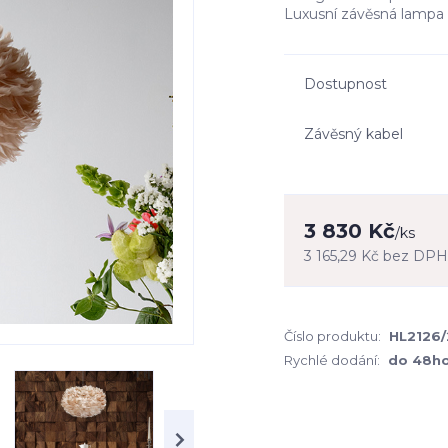
Luxusní závěsná lampa z
Dostupnost
Závěsný kabel
3 830 Kč
/
ks
3 165,29 Kč
bez DPH
Číslo produktu:
HL2126/
Rychlé dodání:
do 48h