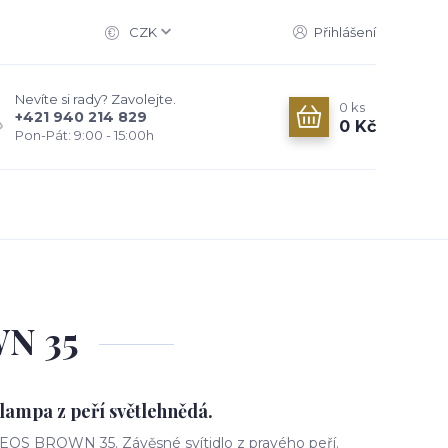
CZK
Přihlášení
Nevíte si rady? Zavolejte.
0
ks
+421 940 214 829
0 Kč
Pon-Pát: 9:00 - 15:00h
WN 35
lampa z peří světlehnědá.
EOS BROWN 35. Závěsné svítidlo z pravého peří.