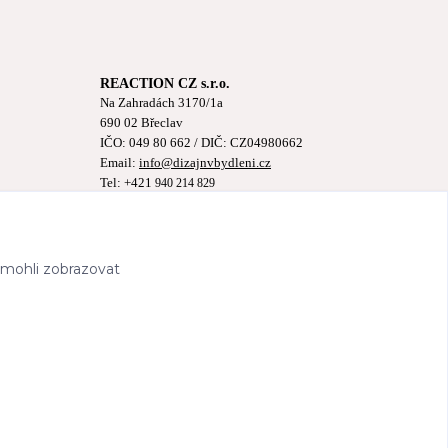
REACTION CZ s.r.o.
Na Zahradách 3170/1a
690 02 Břeclav
IČO:
049 80 662
/ DIČ: CZ04980662
Email:
info@dizajnvbydleni.cz
Tel: +421
940 214 829
Pon-Pát: 9:00 - 15:00h
 mohli zobrazovat