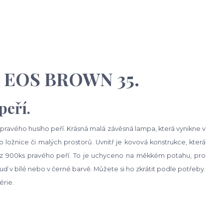
A EOS BROWN 35.
peří.
pravého husího peří. Krásná malá závěsná lampa, která vynikne v
do ložnice či malých prostorů. Uvnitř je kovová konstrukce, která
no z 900ks pravého peří. To je uchyceno na měkkém potahu, pro
uď v bílé nebo v černé barvě. Můžete si ho zkrátit podle potřeby.
érie.