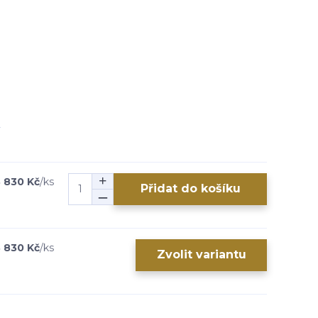
 830 Kč
/
ks
Přidat do košíku
 830 Kč
/
ks
Zvolit variantu