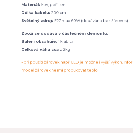
Materiál:
kov, peří, len
Délka kabelu:
200 cm
Světelný zdroj:
E27 max 60W (dodáváno bez žárovek)
Zboží se dodává v částečném demontu.
Balení obsahuje:
1 krabici
Celková váha cca .:
2kg
- při použití žárovek např. LED je možne i vyšší výkon. Info
model žárovek nesmí produkovat teplo.