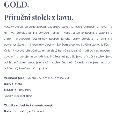
GOLD.
Příruční stolek z kovu.
Vysoký stolek ze série Liquid. Dizajnvý stolek je ruční vyroben z kovu - z
hliníku. Stolek stojí na čtyřech nohách. Konstrukce je pevná a stabilní v
zlatém provedení. Designový povrch jakoby starý stolek s rýhami na
povrchu. Stolek má rozměry plochy 46x46cm a celková výška stolku je 50cm.
Krásný kovový příruční stolek ve zlaté barvě se ideálně hodí do vaší moderní
obývacího pokoje nebo ložnice. Můžete jej použít jako příruční stolek, jako
odkládací stolek nebo jako noční stolek. Jedinečný design zaujme na první
pohled. Výjimečná ruční práce.
Velikost (cca):
46 cm x 50 cm x 46 cm (ŠxVxH)
Barva:
zlatá
Materiál:
kov-hliník
Každý kus je originál.
Zboží se dodává smontovaný.
Balení obsahuje:
1 krabici