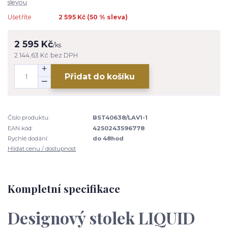
slevou
Ušetříte
2 595 Kč (
50
% sleva)
2 595 Kč
/
ks
2 144,63 Kč
bez DPH
Přidat do košíku
Číslo produktu:
BST40638/LAV1-1
EAN kód:
4250243596778
Rychlé dodání:
do 48hod
Hlídat cenu / dostupnost
Kompletní specifikace
Designový stolek LIQUID