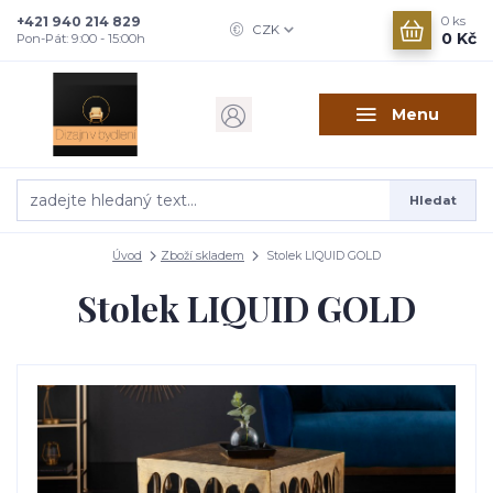
+421 940 214 829
0
ks
CZK
0 Kč
Pon-Pát: 9:00 - 15:00h
Menu
Hledat
Úvod
Zboží skladem
Stolek LIQUID GOLD
Stolek LIQUID GOLD