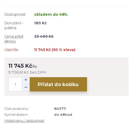
Dostupnost
skladem do 48h.
Doručení -
180 Kč
paleta
Cena před
23 490 Kč
slevou
Ušetříte
11 745 Kč (
50
% sleva)
11 745 Kč
/
ks
9 706,61 Kč
bez DPH
Přidat do košíku
Číslo produktu:
84377
Rychlé dodání:
do 48hod
Hlídat cenu / dostupnost