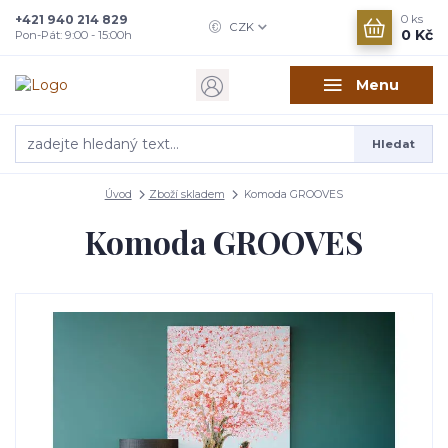
+421 940 214 829
0
ks
CZK
0 Kč
Pon-Pát: 9:00 - 15:00h
Menu
Hledat
Úvod
Zboží skladem
Komoda GROOVES
Komoda GROOVES