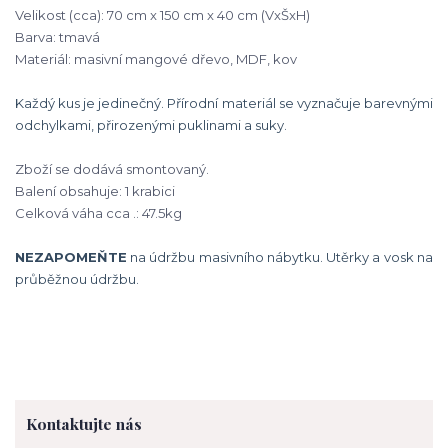
Velikost (cca): 70 cm x 150 cm x 40 cm (VxŠxH)
Barva: tmavá
Materiál: masivní mangové dřevo, MDF, kov
Každý kus je jedinečný. Přírodní materiál se vyznačuje barevnými
odchylkami, přirozenými puklinami a suky.
Zboží se dodává smontovaný.
Balení obsahuje: 1 krabici
Celková váha cca .: 47.5kg
NEZAPOMEŇTE
na údržbu masivního nábytku. Utěrky a vosk na
průběžnou údržbu.
Kontaktujte nás