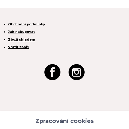
Obchodní podmínky
Jak nakupovat
Zboží skladem
Vrátit zboží
REACTION CZ s.r.o.
Zpracování cookies
Na Zahradách 3170/1a
690 02 Břeclav
IČO:
049 80 662
/ DIČ: CZ04980662