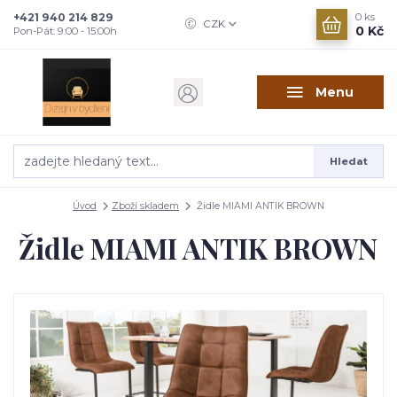
+421 940 214 829
0
ks
CZK
0 Kč
Pon-Pát: 9:00 - 15:00h
Menu
Hledat
Úvod
Zboží skladem
Židle MIAMI ANTIK BROWN
Židle MIAMI ANTIK BROWN