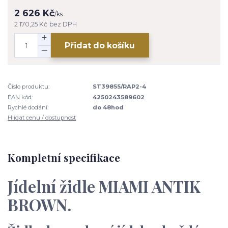
2 626 Kč
/
ks
2 170,25 Kč
bez DPH
Přidat do košíku
Číslo produktu:
ST39855/RAP2-4
EAN kód:
4250243589602
Rychlé dodání:
do 48hod
Hlídat cenu / dostupnost
Kompletní specifikace
Jídelní židle MIAMI ANTIK
BROWN.