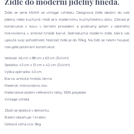
Židle do moderní jídelny hnědá.
Židle ze série MIAMI ve vintage vzhledu. Designová židle ideální do vaší
jídelny nebo kuchyně. Hodí se k modernímu kuchyňskému stolu. Základ je
konstrukce z kovu v černém provedení a prošívaný potah z odolného
mikrovlákna v antické hnědé barvě. Jednoduchá moderní židle, která vás
upoutá svojí pohodlností. Nosnost židle je do 110kg. Na židli se nesmí houpat,
riskujete polámání konstrukce.
Velikost: 46 cm x 88 cm x 63 cm (ŠxVxH)
Sedátko: 43 cm x 51 cm x 42 cm (ŠxVxH)
Výška opěradla: 43 cm
Barva: antická hnědá, černá
Materiál: mikrovlákno, kov
Materiálové složení referenční látky: 100% polyester
Vintage vzhled.
Zboží se dodává v demontu.
Balení obsahuje: 1 krabici
Celková váha cca.: 8kg