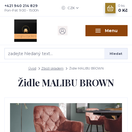
+421 940 214 829
0
ks
CZK
0 Kč
Pon-Pát: 9:00 - 15:00h
Menu
Hledat
Úvod
Zboží skladem
Židle MALIBU BROWN
Židle MALIBU BROWN