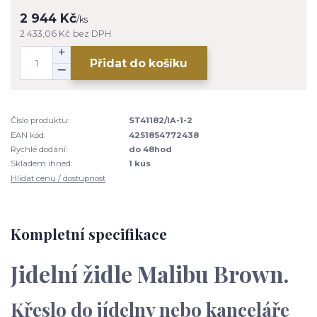
2 944 Kč
/
ks
2 433,06 Kč
bez DPH
Přidat do košíku
Číslo produktu:
ST41182/IA-1-2
EAN kód:
4251854772438
Rychlé dodání:
do 48hod
Skladem ihned:
1 kus
Hlídat cenu / dostupnost
Kompletní specifikace
Jidelní židle Malibu Brown.
Křeslo do jídelny nebo kanceláře