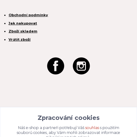
Obchodní podmínky
Jak nakupovat
Zboží skladem
Vrátit zboží
REACTION CZ s.r.o.
Zpracování cookies
Na Zahradách 3170/1a
690 02 Břeclav
IČO:
049 80 662
/ DIČ: CZ04980662
Náš e-shop a partneři potřebují Váš
souhlas
s použitím
Email:
info@dizajnvbydleni.cz
souborů cookies, aby Vám mohli zobrazovat informace
940 214 829
Tel: +421