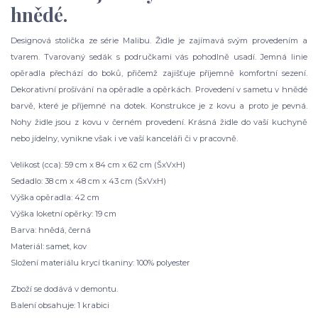
hnědé.
Designová stolička ze série Malibu. Židle je zajímavá svým provedením a
tvarem. Tvarovaný sedák s područkami vás pohodlně usadí. Jemná linie
opěradla přechází do boků, přičemž zajišťuje příjemně komfortní sezení.
Dekorativní prošívání na opěradle a opěrkách. Provedení v sametu v hnědé
barvě, které je příjemné na dotek. Konstrukce je z kovu a proto je pevná.
Nohy židle jsou z kovu v černém provedení. Krásná židle do vaší kuchyně
nebo jídelny, vynikne však i ve vaší kanceláři či v pracovně.
Velikost (cca): 59 cm x 84 cm x 62 cm (ŠxVxH)
Sedadlo: 38 cm x 48 cm x 43 cm (ŠxVxH)
Výška opěradla: 42 cm
Výška loketní opěrky: 19 cm
Barva: hnědá, černá
Materiál: samet, kov
Složení materiálu krycí tkaniny: 100% polyester
Zboží se dodává v demontu.
Balení obsahuje: 1 krabici