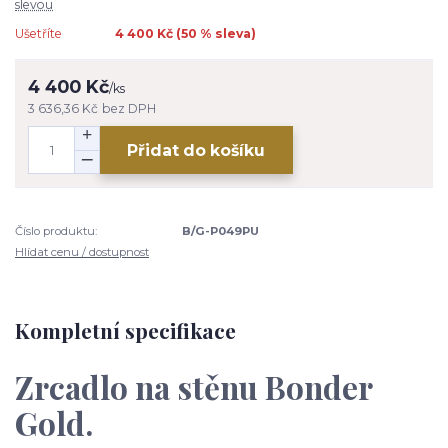
slevou
Ušetříte
4 400 Kč (
50
% sleva)
4 400 Kč
/
ks
3 636,36 Kč
bez DPH
Přidat do košíku
Číslo produktu:
B/G-P049PU
Hlídat cenu / dostupnost
Kompletní specifikace
Zrcadlo na stěnu Bonder
Gold.