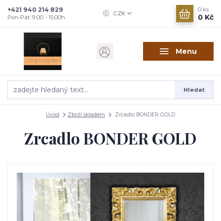
+421 940 214 829
0
ks
CZK
0 Kč
Pon-Pát: 9:00 - 15:00h
Menu
Hledat
Úvod
Zboží skladem
Zrcadlo BONDER GOLD
Zrcadlo BONDER GOLD