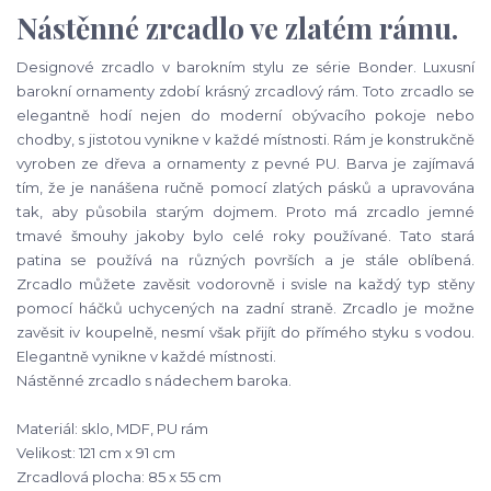
Nástěnné zrcadlo ve zlatém rámu.
Designové zrcadlo v barokním stylu ze série Bonder. Luxusní
barokní ornamenty zdobí krásný zrcadlový rám. Toto zrcadlo se
elegantně hodí nejen do moderní obývacího pokoje nebo
chodby, s jistotou vynikne v každé místnosti. Rám je konstrukčně
vyroben ze dřeva a ornamenty z pevné PU. Barva je zajímavá
tím, že je nanášena ručně pomocí zlatých pásků a upravována
tak, aby působila starým dojmem. Proto má zrcadlo jemné
tmavé šmouhy jakoby bylo celé roky používané. Tato stará
patina se používá na různých površích a je stále oblíbená.
Zrcadlo můžete zavěsit vodorovně i svisle na každý typ stěny
pomocí háčků uchycených na zadní straně. Zrcadlo je možne
zavěsit iv koupelně, nesmí však přijít do přímého styku s vodou.
Elegantně vynikne v každé místnosti.
Nástěnné zrcadlo s nádechem baroka.
Materiál: sklo, MDF, PU rám
Velikost: 121 cm x 91 cm
Zrcadlová plocha: 85 x 55 cm