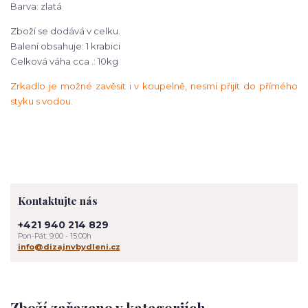
Barva: zlatá
Zboží se dodává v celku.
Balení obsahuje: 1 krabici
Celková váha cca .: 10kg
Zrkadlo je možné zavěsit i v koupelně, nesmí přijít do přímého
styku s vodou.
Kontaktujte nás
+421 940 214 829
Pon-Pát: 9:00 - 15:00h
info@dizajnvbydleni.cz
Zboží zařazeno v kategoriích