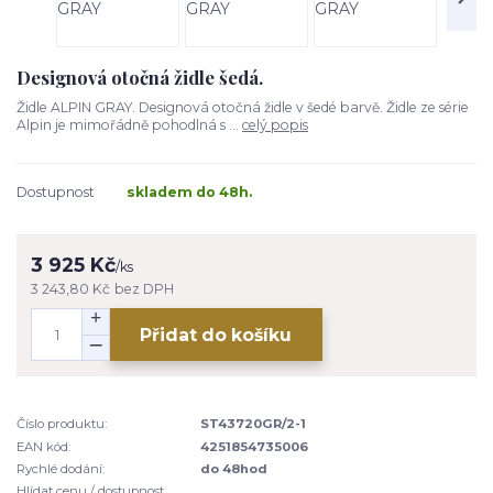
Designová otočná židle šedá.
Židle ALPIN GRAY. Designová otočná židle v šedé barvě. Židle ze série
Alpin je mimořádně pohodlná s ...
celý popis
Dostupnost
skladem do 48h.
3 925 Kč
/
ks
3 243,80 Kč
bez DPH
Přidat do košíku
Číslo produktu:
ST43720GR/2-1
EAN kód:
4251854735006
Rychlé dodání:
do 48hod
Hlídat cenu / dostupnost