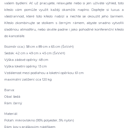
vašem bydlení. Ať už pracujete, relaxujete nebo si jen užíváte výhled, toto
křeslo vám pomůže využít každý okamžik naplno. Dopřejte si luxus a
všestrannost, které toto křeslo nabízí a nechte se okouzlit jeho šarmem.
Křeslo zkombinujte se stolkem s černým rámem, abyste snadno vytvořili
sladěnou atmosféru, nebo skvěle padne i jako pohodlné konferenční křeslo
do kanceláře.
Rozměr cca.): 58 cm x 89 cm x 65 cm (ŠxVxH)
Sedák: 42 cm x 49 cm x 45 cm (ŠxVxH)
Výška zádové opěrky: 48 cm
Výška loketní opěrky: 13 cm
Vzdálenost mezi podlahou a loketní opěrkou: 61 cm
maximální zatížení: cca 120 kg
Barva:
Obal: šedá
Rám: černý
Materiál:
Potah: mikrovlákno (95% polyester, 5% nylon)
Rám: kov s práškovým nástřikem