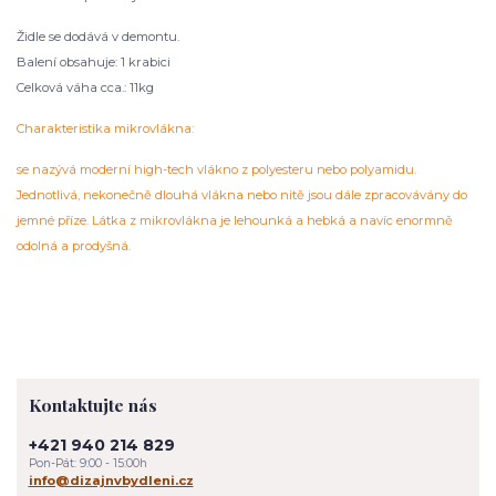
Židle se dodává v demontu.
Balení obsahuje: 1 krabici
Celková váha cca.: 11kg
Charakteristika mikrovlákna:
se nazývá moderní high-tech vlákno z polyesteru nebo polyamidu.
Jednotlivá, nekonečně dlouhá vlákna nebo nitě jsou dále zpracovávány do
jemné příze. Látka z mikrovlákna je lehounká a hebká a navíc enormně
odolná a prodyšná.
Kontaktujte nás
+421 940 214 829
Pon-Pát: 9:00 - 15:00h
info@dizajnvbydleni.cz