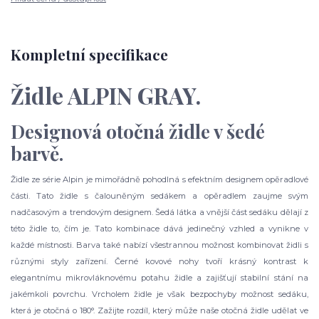
Kompletní specifikace
Židle ALPIN GRAY.
Designová otočná židle v šedé
barvě.
Židle ze série Alpin je mimořádně pohodlná s efektním designem opěradlové
části. Tato židle s čalouněným sedákem a opěradlem zaujme svým
nadčasovým a trendovým designem. Šedá látka a vnější část sedáku dělají z
této židle to, čím je. Tato kombinace dává jedinečný vzhled a vynikne v
každé místnosti. Barva také nabízí všestrannou možnost kombinovat židli s
různými styly zařízení. Černé kovové nohy tvoří krásný kontrast k
elegantnímu mikrovláknovému potahu židle a zajišťují stabilní stání na
jakémkoli povrchu. Vrcholem židle je však bezpochyby možnost sedáku,
která je otočná o 180°. Zažijte rozdíl, který může naše otočná židle udělat ve