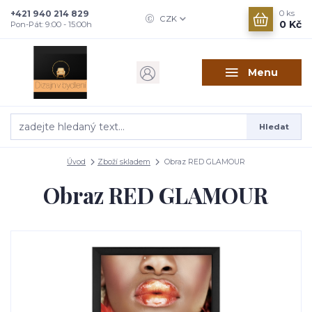
+421 940 214 829
0
ks
CZK
0 Kč
Pon-Pát: 9:00 - 15:00h
Menu
Hledat
Úvod
Zboží skladem
Obraz RED GLAMOUR
Obraz RED GLAMOUR