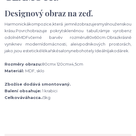
Designový obraz na zeď.
Harmonická
kompozice
,
která jemně
zobrazuje
smyslnou
ženskou
krásu
.
Povrch
obrazu
je pokryt
skleněnou tabulí
,
rám
je vyroben
z
odolné
MDF
v
černé barvě
v rozměru
80x60cm
.
Obraz
krásně
vynikne
v moderní
domácnosti, ale
i
v
podnikových
prostorách,
jako jsou
estetické
lékařské
salony
nebo
hotely
.
Ideální
jako
dárek
.
Rozměry
obrazu
:
80
cm
x 120
cm
x
4,5
cm
Materiál:
MDF
, sklo
Zboží
se
dodává
smontovaný
.
Balení obsahuje:
1 krabici
Celková
váha
cca
.:
5kg