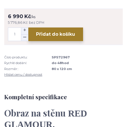
6 990 Kč
/
ks
5 776,86 Kč
bez DPH
Přidat do košíku
Číslo produktu:
SPS72967
Rychlé dodání:
do 48hod
Rozměr::
80 x 120 cm
Hlídat cenu / dostupnost
Kompletní specifikace
Obraz na stěnu
RED
.
GLAMOUR