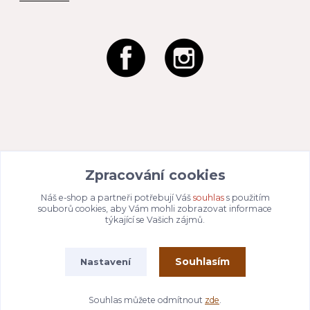
REACTION CZ s.r.o.
Zpracování cookies
Na Zahradách 3170/1a
690 02 Břeclav
IČO:
049 80 662
/ DIČ: CZ04980662
Náš e-shop a partneři potřebují Váš
souhlas
s použitím
Email:
info@dizajnvbydleni.cz
souborů cookies, aby Vám mohli zobrazovat informace
940 214 829
Tel: +421
týkající se Vašich zájmů.
Pon-Pát: 9:00 - 15:00h
Souhlasím
Nastavení
Vytvořeno na
Eshop-rychle.cz
Souhlas můžete odmítnout
zde
.