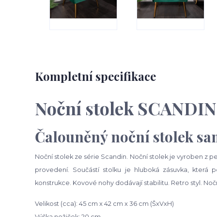
Kompletní specifikace
Noční stolek SCANDI
Čalouněný noční stolek s
Noční stolek ze série Scandin. Noční stolek je vyroben
provedení. Součástí stolku je hluboká zásuvka, která p
konstrukce. Kovové nohy dodávají stabilitu. Retro styl. No
Velikost (cca): 45 cm x 42 cm x 36 cm (ŠxVxH)
Výška nožiček: 20 cm