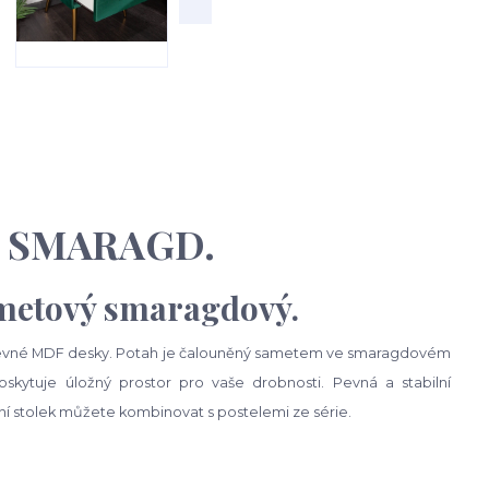
N SMARAGD.
ametový smaragdový.
 z pevné MDF desky. Potah je čalouněný sametem ve smaragdovém
oskytuje úložný prostor pro vaše drobnosti. Pevná a stabilní
ční stolek můžete kombinovat s postelemi ze série.