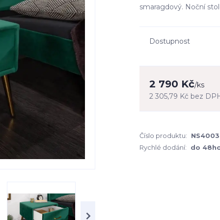
smaragdový. Noční stole
Dostupnost
2 790 Kč
/
ks
2 305,79 Kč
bez DP
Číslo produktu:
NS4003
Rychlé dodání:
do 48h