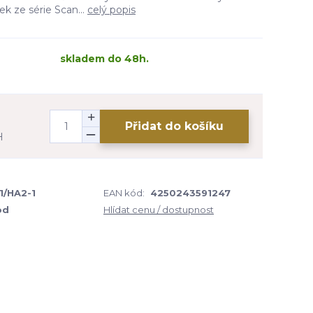
k ze série Scan...
celý popis
skladem do 48h.
Přidat do košíku
H
1/HA2-1
EAN kód:
4250243591247
od
Hlídat cenu / dostupnost