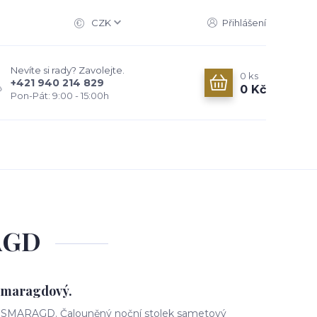
CZK
Přihlášení
Nevíte si rady? Zavolejte.
0
ks
+421 940 214 829
0 Kč
Pon-Pát: 9:00 - 15:00h
AGD
 smaragdový.
 SMARAGD. Čalouněný noční stolek sametový